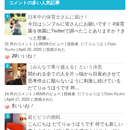
コメントの多い人気記事
日本中の保育士さんに届け！
今日はシンプルに皆さんにお願いです！ #保育
園を休園にTwitterで調べたことありますか？き
っと想像...
31 件のコメント
|
1,883件のビュー
|
投稿者:
だてりゅうほう/Date
Ryuho
|
April 20, 2020 に投稿された
20
いいね！
［みんなで乗り越える］という決意
関われる全ての人を片っ端から目覚めさせて
思考停止に陥らないように刺激し続けている
だてりゅうほうです 昨...
14 件のコメント
|
455件のビュー
|
投稿者:
だてりゅうほう/Date Ryuho
|
April 17, 2020 に投稿された
5
いいね！
超ビビリの挑戦
こんにちは だてりゅうほうです 何でも新しい