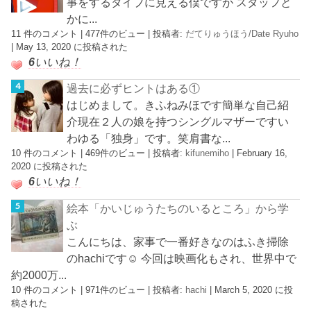
事をするタイプに見える僕ですが スタッフと
かに...
11 件のコメント
|
477件のビュー
|
投稿者:
だてりゅうほう/Date Ryuho
|
May 13, 2020 に投稿された
6
いいね！
過去に必ずヒントはある①
はじめまして。きふねみほです簡単な自己紹
介現在２人の娘を持つシングルマザーですい
わゆる「独身」です。笑肩書な...
10 件のコメント
|
469件のビュー
|
投稿者:
kifunemiho
|
February 16,
2020 に投稿された
6
いいね！
絵本「かいじゅうたちのいるところ」から学
ぶ
こんにちは、家事で一番好きなのはふき掃除
のhachiです☺︎ 今回は映画化もされ、世界中で
約2000万...
10 件のコメント
|
971件のビュー
|
投稿者:
hachi
|
March 5, 2020 に投
稿された