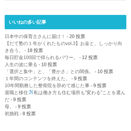
いいねの多い記事
日本中の保育士さんに届け！
- 20 投票
【だて塾の１年がくれたものvol.3】お金と、しっかり向
き合う。
- 18 投票
毎日貯金100回で得られるパワー。
- 12 投票
人生の波に乗る
- 10 投票
「選択と集中」と、「豊かさ」との関係。
- 10 投票
１年間のコンテンツを終えた。
- 9 投票
10年間勤務した整骨院を辞めて感じた事
- 9 投票
退職と移住
私は働き方も住む場所も”変わる”ことを選ん
だ
- 9 投票
母。
- 9 投票
初挑戦
- 8 投票