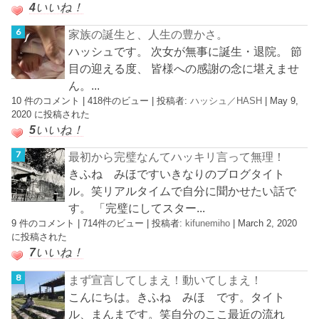
4
いいね！
家族の誕生と、人生の豊かさ。
ハッシュです。 次女が無事に誕生・退院。 節
目の迎える度、 皆様への感謝の念に堪えませ
ん。...
10 件のコメント
|
418件のビュー
|
投稿者:
ハッシュ／HASH
|
May 9,
2020 に投稿された
5
いいね！
最初から完璧なんてハッキリ言って無理！
きふね みほですいきなりのブログタイト
ル。笑リアルタイムで自分に聞かせたい話で
す。 「完璧にしてスター...
9 件のコメント
|
714件のビュー
|
投稿者:
kifunemiho
|
March 2, 2020
に投稿された
7
いいね！
まず宣言してしまえ！動いてしまえ！
こんにちは。きふね みほ です。タイト
ル、まんまです。笑自分のここ最近の流れ