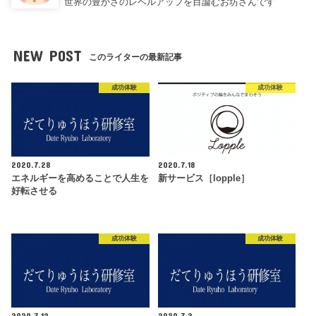
世界の豊かさのレベルアップを目論むお坊さんです
NEW POST
このライターの最新記事
成功体験
成功体験
2020.7.28
2020.7.18
エネルギーを高めることで人生を
新サービス［lopple］
好転させる
成功体験
成功体験
2020.7.12
2020.7.2