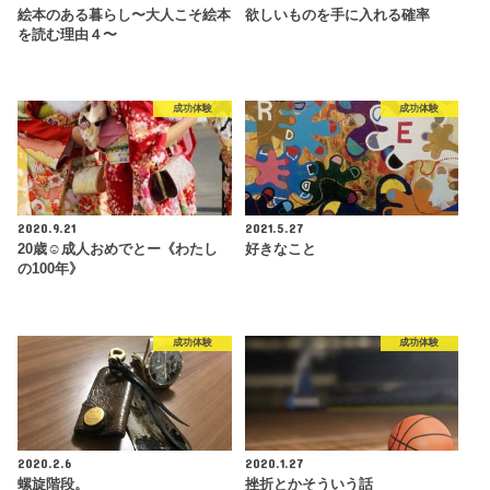
絵本のある暮らし〜大人こそ絵本
欲しいものを手に入れる確率
を読む理由４〜
成功体験
成功体験
2020.9.21
2021.5.27
20歳☺︎成人おめでとー《わたし
好きなこと
の100年》
成功体験
成功体験
2020.2.6
2020.1.27
螺旋階段。
挫折とかそういう話