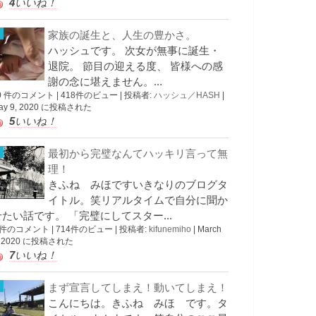
4
いいね！
家族の誕生と、人生の豊かさ。
ハッシュです。 次女が無事に誕生・
退院。 節目の迎える度、 皆様への感
謝の念に堪えません。...
0 件のコメント
|
418件のビュー
|
投稿者:
ハッシュ／HASH
|
ay 9, 2020 に投稿された
5
いいね！
最初から完璧なんてハッキリ言って無
理！
きふね みほですいきなりのブログタ
イトル。笑リアルタイムで自分に聞か
せたい話です。 「完璧にしてスター...
 件のコメント
|
714件のビュー
|
投稿者:
kifunemiho
|
March
, 2020 に投稿された
7
いいね！
まず宣言してしまえ！動いてしまえ！
こんにちは。きふね みほ です。タ