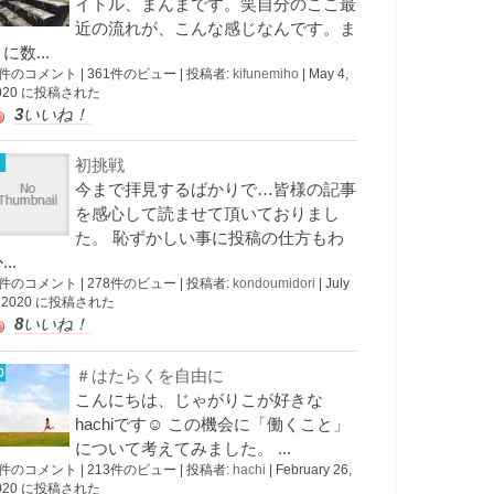
イトル、まんまです。笑自分のここ最
近の流れが、こんな感じなんです。ま
に数...
 件のコメント
|
361件のビュー
|
投稿者:
kifunemiho
|
May 4,
020 に投稿された
3
いいね！
初挑戦
今まで拝見するばかりで…皆様の記事
を感心して読ませて頂いておりまし
た。 恥ずかしい事に投稿の仕方もわ
...
 件のコメント
|
278件のビュー
|
投稿者:
kondoumidori
|
July
, 2020 に投稿された
8
いいね！
＃はたらくを自由に
こんにちは、じゃがりこが好きな
hachiです☺︎ この機会に「働くこと」
について考えてみました。 ...
 件のコメント
|
213件のビュー
|
投稿者:
hachi
|
February 26,
020 に投稿された