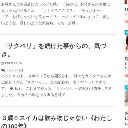
お母さんとお風呂に入っていた時。 「あのね、お母さんのお腹に
1
赤ちゃんがおるとよ」 「え！今？ここに？」 「そうだよー」
う
「私、お姉ちゃんになるとー！？」 一人っ子の私にとって、嬉し
いような、寂しいような気持ち。でも、お母…
「サクペリ」を続けた事からの、気づ
き。
肩
2020.08.24
1
F
2
コメント
件
ハッシュです。 今年の１月から開設され、 様々なライターさんが
投稿してきた「サクペリ」。 総投稿数も、もうすぐ５００本で
す。 ◆ 私も、これまで様々な 「サクペリ」への関わり方をしてき
ました。 自分の活動を振り返る意味で…
さ
３歳☺︎スイカは飲み物じゃない《わたし
1
2
の100年》