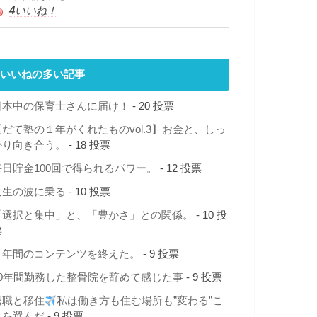
4
いいね！
いいねの多い記事
日本中の保育士さんに届け！
- 20 投票
【だて塾の１年がくれたものvol.3】お金と、しっ
かり向き合う。
- 18 投票
毎日貯金100回で得られるパワー。
- 12 投票
人生の波に乗る
- 10 投票
「選択と集中」と、「豊かさ」との関係。
- 10 投
票
１年間のコンテンツを終えた。
- 9 投票
10年間勤務した整骨院を辞めて感じた事
- 9 投票
退職と移住
私は働き方も住む場所も”変わる”こ
とを選んだ
- 9 投票