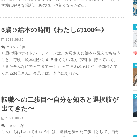
学校は好きな場所。 あの頃、仲良くなったの…
6歳☺︎絵本の時間《わたしの100年》
2020.08.30
1
コメント
件
６歳の頃のナイトルーティーンは、お母さんに絵本を読んでもらう
こと。毎晩、絵本棚から４.５冊くらい選んで布団に持っていく。
「またそんなに持ってきてー！」 って言われるけど、全部読んで
くれるお母さん。今思えば、本当にありが…
転職への二歩目〜自分を知ると選択肢が
出てきた〜
2020.08.27
2
コメント
件
こんにちはhachiです☺︎ 今回は、退職を決めた二歩目として、自分