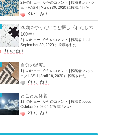
2件のビュー
|
0 件のコメント
|
投稿者:
ハッシ
ュ／HASH
|
March 30, 2020 に投稿された
4
いいね！
26歳☺︎やりたいこと探し《わたしの
100年》
2件のビュー
|
0 件のコメント
|
投稿者:
hachi
|
September 30, 2020 に投稿された
1
いいね！
自分の温度。
1件のビュー
|
0 件のコメント
|
投稿者:
ハッシ
ュ／HASH
|
April 18, 2020 に投稿された
0
いいね！
とことん休養
1件のビュー
|
0 件のコメント
|
投稿者:
coco
|
October 27, 2021 に投稿された
2
いいね！