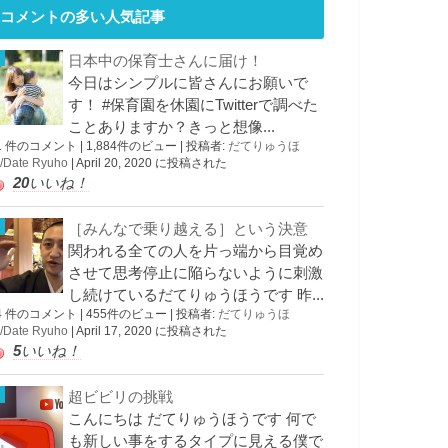
コメントの多い人気記事
日本中の保育士さんに届け！
今日はシンプルに皆さんにお願いで
す！ #保育園を休園にTwitterで調べた
ことありますか？きっと想像...
1 件のコメント
|
1,884件のビュー
|
投稿者:
だてりゅうほ
/Date Ryuho
|
April 20, 2020 に投稿された
20
いいね！
［みんなで乗り越える］という決意
関われる全ての人を片っ端から目覚め
させて思考停止に陥らないように刺激
し続けているだてりゅうほうです 昨...
4 件のコメント
|
455件のビュー
|
投稿者:
だてりゅうほ
/Date Ryuho
|
April 17, 2020 に投稿された
5
いいね！
超ビビリの挑戦
こんにちは だてりゅうほうです 何で
も新しい事をするタイプに見える僕で