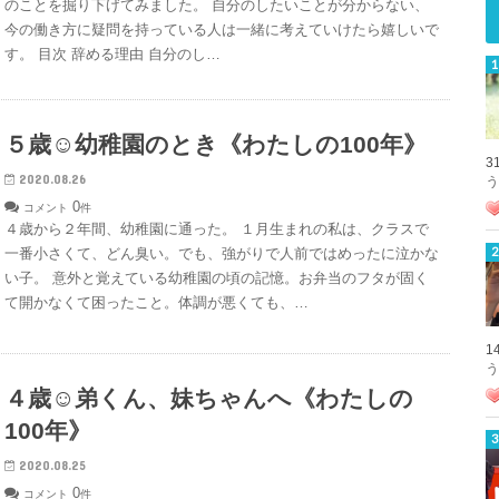
のことを掘り下げてみました。 自分のしたいことが分からない、
今の働き方に疑問を持っている人は一緒に考えていけたら嬉しいで
す。 目次 辞める理由 自分のし…
５歳☺︎幼稚園のとき《わたしの100年》
3
2020.08.26
う
0
コメント
件
４歳から２年間、幼稚園に通った。 １月生まれの私は、クラスで
一番小さくて、どん臭い。でも、強がりで人前ではめったに泣かな
い子。 意外と覚えている幼稚園の頃の記憶。お弁当のフタが固く
て開かなくて困ったこと。体調が悪くても、…
1
う
４歳☺︎弟くん、妹ちゃんへ《わたしの
100年》
2020.08.25
0
コメント
件