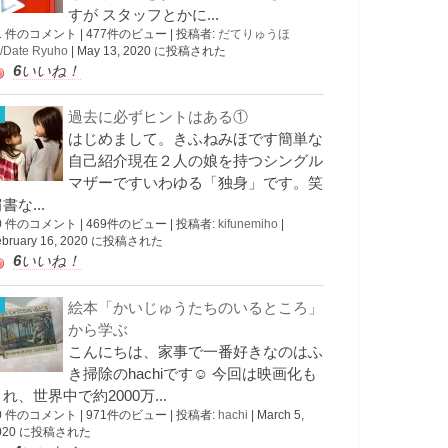
すが スタッフとかに...
1 件のコメント
|
477件のビュー
|
投稿者:
だてりゅうほ
/Date Ryuho
|
May 13, 2020 に投稿された
6
いいね！
過去に必ずヒントはある①
はじめまして。きふねみほです簡単な
自己紹介現在２人の娘を持つシングル
マザーですいわゆる「独身」です。笑
書な...
0 件のコメント
|
469件のビュー
|
投稿者:
kifunemiho
|
ebruary 16, 2020 に投稿された
6
いいね！
絵本「かいじゅうたちのいるところ」
から学ぶ
こんにちは、家事で一番好きなのはふ
き掃除のhachiです☺︎ 今回は映画化も
れ、世界中で約2000万...
0 件のコメント
|
971件のビュー
|
投稿者:
hachi
|
March 5,
020 に投稿された