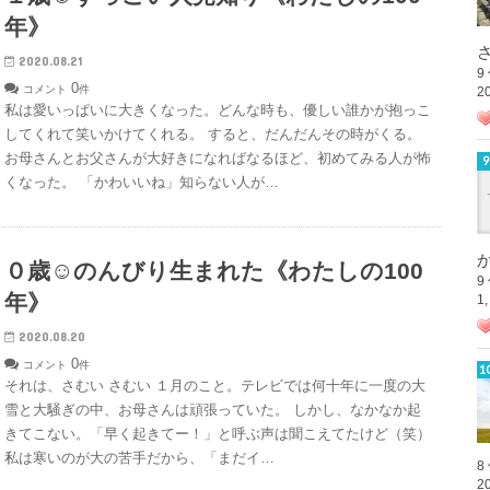
年》
さ
2020.08.21
9
0
コメント
件
2
私は愛いっぱいに大きくなった。どんな時も、優しい誰かが抱っこ
してくれて笑いかけてくれる。 すると、だんだんその時がくる。
お母さんとお父さんが大好きになればなるほど、初めてみる人が怖
くなった。 「かわいいね」知らない人が…
か
０歳☺︎のんびり生まれた《わたしの100
9
年》
1
2020.08.20
0
コメント
件
それは、さむい さむい １月のこと。テレビでは何十年に一度の大
雪と大騒ぎの中、お母さんは頑張っていた。 しかし、なかなか起
きてこない。「早く起きてー！」と呼ぶ声は聞こえてたけど（笑）
私は寒いのが大の苦手だから、「まだイ…
8
2