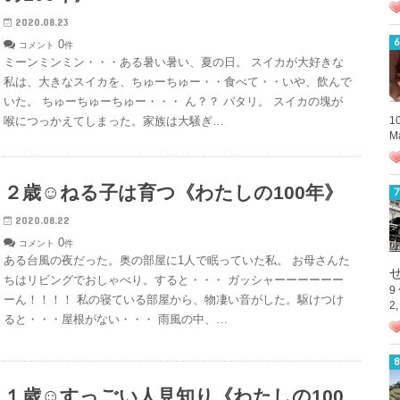
2020.08.23
0
コメント
件
ミーンミンミン・・・ある暑い暑い、夏の日。 スイカが大好きな
私は、大きなスイカを、ちゅーちゅー・・食べて・・いや、飲んで
いた。 ちゅーちゅーちゅー・・・ ん？？ パタリ。 スイカの塊が
喉につっかえてしまった。家族は大騒ぎ…
1
M
２歳☺︎ねる子は育つ《わたしの100年》
2020.08.22
0
コメント
件
ある台風の夜だった。奥の部屋に1人で眠っていた私。 お母さんた
ちはリビングでおしゃべり。すると・・・ ガッシャーーーーーー
9
ーん！！！！ 私の寝ている部屋から、物凄い音がした。駆けつけ
2
ると・・・屋根がない・・・ 雨風の中、…
１歳☺︎すっごい人見知り《わたしの100