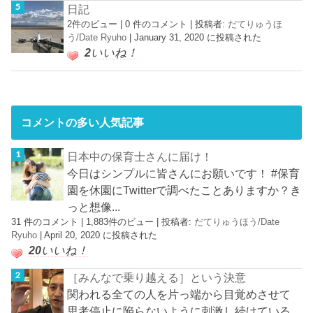
日記
2件のビュー
|
0 件のコメント
|
投稿者:
だてりゅうほ
う/Date Ryuho
|
January 31, 2020 に投稿された
2
いいね！
コメントの多い人気記事
日本中の保育士さんに届け！
今日はシンプルに皆さんにお願いです！ #保育
園を休園にTwitterで調べたことありますか？き
っと想像...
31 件のコメント
|
1,883件のビュー
|
投稿者:
だてりゅうほう/Date
Ryuho
|
April 20, 2020 に投稿された
20
いいね！
［みんなで乗り越える］という決意
関われる全ての人を片っ端から目覚めさせて
思考停止に陥らないように刺激し続けている