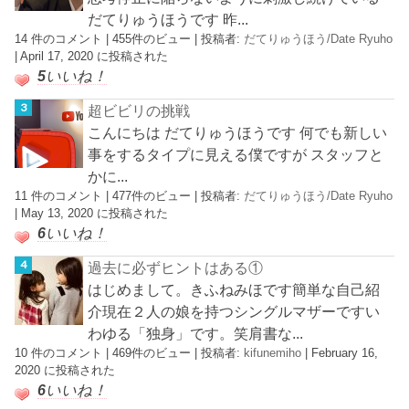
だてりゅうほうです 昨...
14 件のコメント
|
455件のビュー
|
投稿者:
だてりゅうほう/Date Ryuho
|
April 17, 2020 に投稿された
5
いいね！
超ビビリの挑戦
こんにちは だてりゅうほうです 何でも新しい
事をするタイプに見える僕ですが スタッフと
かに...
11 件のコメント
|
477件のビュー
|
投稿者:
だてりゅうほう/Date Ryuho
|
May 13, 2020 に投稿された
6
いいね！
過去に必ずヒントはある①
はじめまして。きふねみほです簡単な自己紹
介現在２人の娘を持つシングルマザーですい
わゆる「独身」です。笑肩書な...
10 件のコメント
|
469件のビュー
|
投稿者:
kifunemiho
|
February 16,
2020 に投稿された
6
いいね！