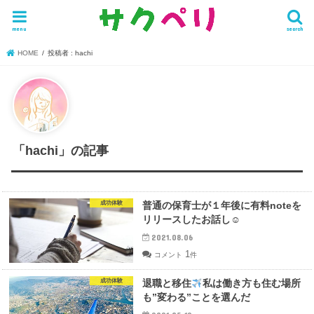
menu
search
HOME
投稿者 : hachi
「hachi」の記事
成功体験
普通の保育士が１年後に有料noteを
リリースしたお話し☺︎
2021.08.06
1
コメント
件
成功体験
退職と移住
私は働き方も住む場所
も”変わる”ことを選んだ