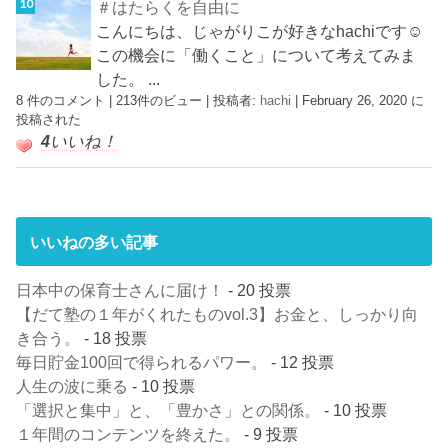
＃はたらくを自由に
こんにちは、じゃがりこが好きなhachiです☺︎
この機会に「働くこと」について考えてみま
した。 ...
8 件のコメント
|
213件のビュー
|
投稿者:
hachi
|
February 26, 2020 に
投稿された
4
いいね！
いいねの多い記事
日本中の保育士さんに届け！
- 20 投票
【だて塾の１年がくれたものvol.3】お金と、しっかり向
き合う。
- 18 投票
毎日貯金100回で得られるパワー。
- 12 投票
人生の波に乗る
- 10 投票
「選択と集中」と、「豊かさ」との関係。
- 10 投票
１年間のコンテンツを終えた。
- 9 投票