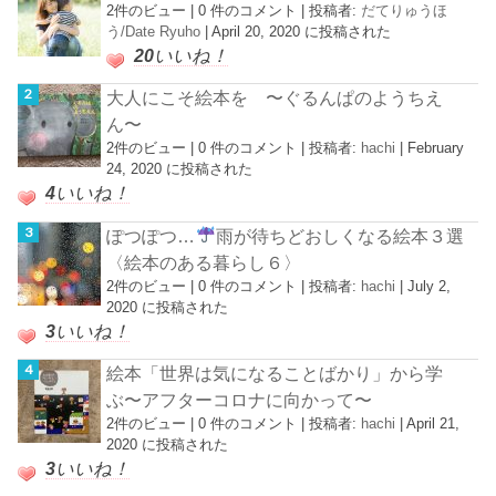
2件のビュー
|
0 件のコメント
|
投稿者:
だてりゅうほ
う/Date Ryuho
|
April 20, 2020 に投稿された
20
いいね！
大人にこそ絵本を 〜ぐるんぱのようちえ
ん〜
2件のビュー
|
0 件のコメント
|
投稿者:
hachi
|
February
24, 2020 に投稿された
4
いいね！
ぽつぽつ…
雨が待ちどおしくなる絵本３選
〈絵本のある暮らし６〉
2件のビュー
|
0 件のコメント
|
投稿者:
hachi
|
July 2,
2020 に投稿された
3
いいね！
絵本「世界は気になることばかり」から学
ぶ〜アフターコロナに向かって〜
2件のビュー
|
0 件のコメント
|
投稿者:
hachi
|
April 21,
2020 に投稿された
3
いいね！