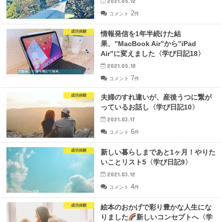
2021.05.12
2
コメント
件
成功体験
情報発信を1年半続けた結
果、”MacBook Air”から”iPad
Air”に変えました〈学び日記18〉
2021.05.10
7
コメント
件
成功体験
夫婦のすれ違いが、産後うつに繋が
っているお話し〈学び日記10〉
2021.03.17
6
コメント
件
成功体験
新しい暮らしまであと1ヶ月！やりた
いことリスト5〈学び日記9〉
2021.03.12
4
コメント
件
成功体験
絵本のおかげで彩り豊かな人生にな
りました
新しいコンセプトへ〈学