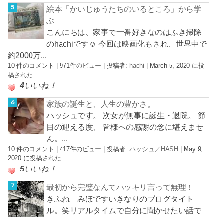
絵本「かいじゅうたちのいるところ」から学
ぶ
こんにちは、家事で一番好きなのはふき掃除
のhachiです☺︎ 今回は映画化もされ、世界中で
約2000万...
10 件のコメント
|
971件のビュー
|
投稿者:
hachi
|
March 5, 2020 に投
稿された
4
いいね！
家族の誕生と、人生の豊かさ。
ハッシュです。 次女が無事に誕生・退院。 節
目の迎える度、 皆様への感謝の念に堪えませ
ん。...
10 件のコメント
|
417件のビュー
|
投稿者:
ハッシュ／HASH
|
May 9,
2020 に投稿された
5
いいね！
最初から完璧なんてハッキリ言って無理！
きふね みほですいきなりのブログタイト
ル。笑リアルタイムで自分に聞かせたい話で