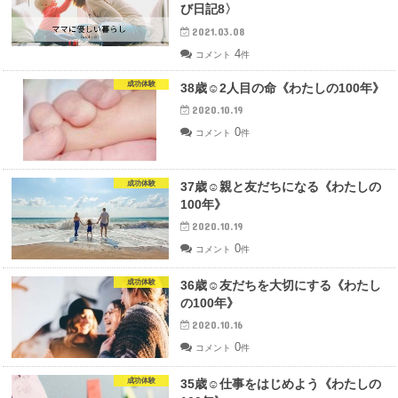
び日記8〉
2021.03.08
4
コメント
件
成功体験
38歳☺︎2人目の命《わたしの100年》
2020.10.19
0
コメント
件
成功体験
37歳☺︎親と友だちになる《わたしの
100年》
2020.10.19
0
コメント
件
成功体験
36歳☺︎友だちを大切にする《わたし
の100年》
2020.10.16
0
コメント
件
成功体験
35歳☺︎仕事をはじめよう《わたしの