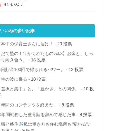
4
いいね！
いいねの多い記事
日本中の保育士さんに届け！
- 20 投票
【だて塾の１年がくれたものvol.3】お金と、しっ
かり向き合う。
- 18 投票
毎日貯金100回で得られるパワー。
- 12 投票
人生の波に乗る
- 10 投票
「選択と集中」と、「豊かさ」との関係。
- 10 投
票
１年間のコンテンツを終えた。
- 9 投票
10年間勤務した整骨院を辞めて感じた事
- 9 投票
退職と移住
私は働き方も住む場所も”変わる”こ
とを選んだ
- 9 投票