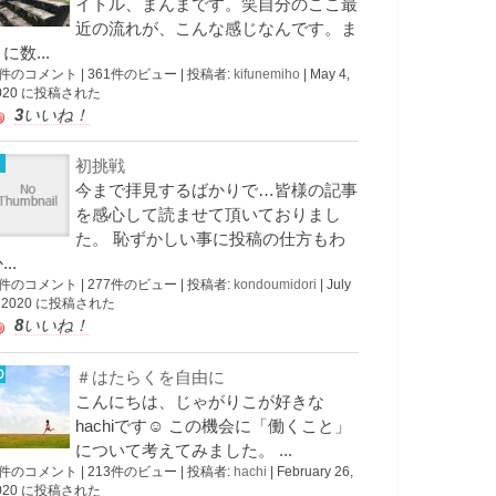
イトル、まんまです。笑自分のここ最
近の流れが、こんな感じなんです。ま
に数...
 件のコメント
|
361件のビュー
|
投稿者:
kifunemiho
|
May 4,
020 に投稿された
3
いいね！
初挑戦
今まで拝見するばかりで…皆様の記事
を感心して読ませて頂いておりまし
た。 恥ずかしい事に投稿の仕方もわ
...
 件のコメント
|
277件のビュー
|
投稿者:
kondoumidori
|
July
, 2020 に投稿された
8
いいね！
＃はたらくを自由に
こんにちは、じゃがりこが好きな
hachiです☺︎ この機会に「働くこと」
について考えてみました。 ...
 件のコメント
|
213件のビュー
|
投稿者:
hachi
|
February 26,
020 に投稿された