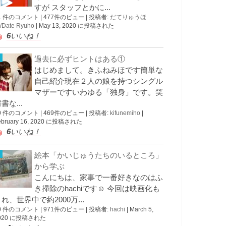
すが スタッフとかに...
1 件のコメント
|
477件のビュー
|
投稿者:
だてりゅうほ
/Date Ryuho
|
May 13, 2020 に投稿された
6
いいね！
過去に必ずヒントはある①
はじめまして。きふねみほです簡単な
自己紹介現在２人の娘を持つシングル
マザーですいわゆる「独身」です。笑
書な...
0 件のコメント
|
469件のビュー
|
投稿者:
kifunemiho
|
ebruary 16, 2020 に投稿された
6
いいね！
絵本「かいじゅうたちのいるところ」
から学ぶ
こんにちは、家事で一番好きなのはふ
き掃除のhachiです☺︎ 今回は映画化も
れ、世界中で約2000万...
0 件のコメント
|
971件のビュー
|
投稿者:
hachi
|
March 5,
020 に投稿された