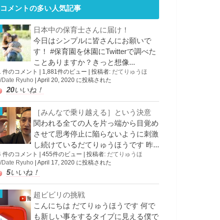
コメントの多い人気記事
日本中の保育士さんに届け！
今日はシンプルに皆さんにお願いで
す！ #保育園を休園にTwitterで調べた
ことありますか？きっと想像...
1 件のコメント
|
1,881件のビュー
|
投稿者:
だてりゅうほ
/Date Ryuho
|
April 20, 2020 に投稿された
20
いいね！
［みんなで乗り越える］という決意
関われる全ての人を片っ端から目覚め
させて思考停止に陥らないように刺激
し続けているだてりゅうほうです 昨...
4 件のコメント
|
455件のビュー
|
投稿者:
だてりゅうほ
/Date Ryuho
|
April 17, 2020 に投稿された
5
いいね！
超ビビリの挑戦
こんにちは だてりゅうほうです 何で
も新しい事をするタイプに見える僕で