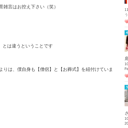
詈雑言はお控え下さい（笑）
1
う
】とは違うということです
肩
1
よりは、僕自身も【僧侶】と【お葬式】を紐付けていま
F
さ
1
2