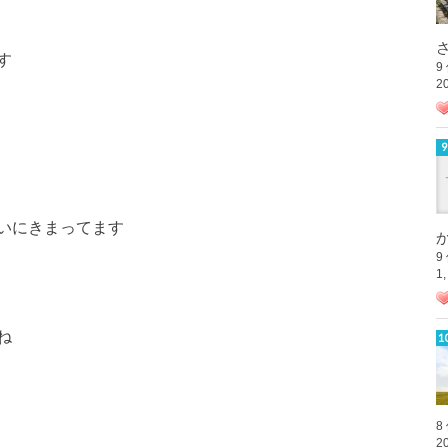
さ
す
9
2
いにきまってます
か
9
1
ね
8
2