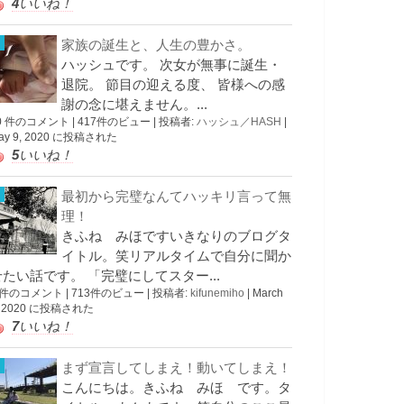
4
いいね！
家族の誕生と、人生の豊かさ。
ハッシュです。 次女が無事に誕生・
退院。 節目の迎える度、 皆様への感
謝の念に堪えません。...
0 件のコメント
|
417件のビュー
|
投稿者:
ハッシュ／HASH
|
ay 9, 2020 に投稿された
5
いいね！
最初から完璧なんてハッキリ言って無
理！
きふね みほですいきなりのブログタ
イトル。笑リアルタイムで自分に聞か
せたい話です。 「完璧にしてスター...
 件のコメント
|
713件のビュー
|
投稿者:
kifunemiho
|
March
, 2020 に投稿された
7
いいね！
まず宣言してしまえ！動いてしまえ！
こんにちは。きふね みほ です。タ