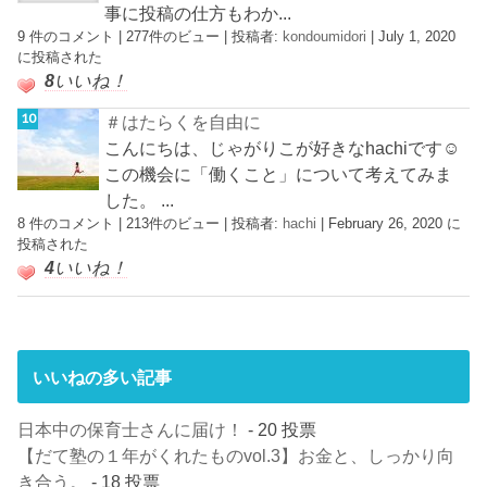
事に投稿の仕方もわか...
9 件のコメント
|
277件のビュー
|
投稿者:
kondoumidori
|
July 1, 2020
に投稿された
8
いいね！
＃はたらくを自由に
こんにちは、じゃがりこが好きなhachiです☺︎
この機会に「働くこと」について考えてみま
した。 ...
8 件のコメント
|
213件のビュー
|
投稿者:
hachi
|
February 26, 2020 に
投稿された
4
いいね！
いいねの多い記事
日本中の保育士さんに届け！
- 20 投票
【だて塾の１年がくれたものvol.3】お金と、しっかり向
き合う。
- 18 投票