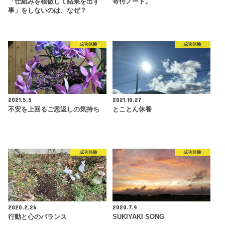
「仕組みを模倣して結果を出す
寄付ノート。
事」をしないのは、なぜ？
成功体験
成功体験
2021.5.5
2021.10.27
不安を上回るご恩返しの気持ち
とことん休養
成功体験
成功体験
2020.2.26
2020.7.9
行動と心のバランス
SUKIYAKI SONG