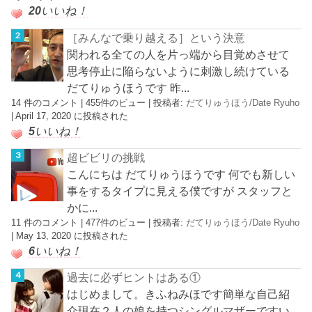
20
いいね！
［みんなで乗り越える］という決意
関われる全ての人を片っ端から目覚めさせて
思考停止に陥らないように刺激し続けている
だてりゅうほうです 昨...
14 件のコメント
|
455件のビュー
|
投稿者:
だてりゅうほう/Date Ryuho
|
April 17, 2020 に投稿された
5
いいね！
超ビビリの挑戦
こんにちは だてりゅうほうです 何でも新しい
事をするタイプに見える僕ですが スタッフと
かに...
11 件のコメント
|
477件のビュー
|
投稿者:
だてりゅうほう/Date Ryuho
|
May 13, 2020 に投稿された
6
いいね！
過去に必ずヒントはある①
はじめまして。きふねみほです簡単な自己紹
介現在２人の娘を持つシングルマザーですい