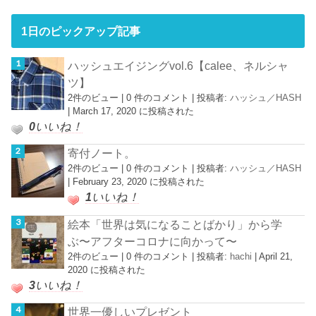
1日のピックアップ記事
ハッシュエイジングvol.6【calee、ネルシャ
ツ】
2件のビュー
|
0 件のコメント
|
投稿者:
ハッシュ／HASH
|
March 17, 2020 に投稿された
0
いいね！
寄付ノート。
2件のビュー
|
0 件のコメント
|
投稿者:
ハッシュ／HASH
|
February 23, 2020 に投稿された
1
いいね！
絵本「世界は気になることばかり」から学
ぶ〜アフターコロナに向かって〜
2件のビュー
|
0 件のコメント
|
投稿者:
hachi
|
April 21,
2020 に投稿された
3
いいね！
世界一優しいプレゼント