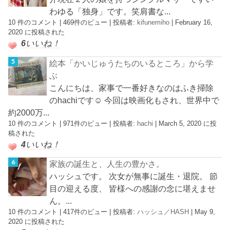
わゆる「独身」です。笑肩書な...
10 件のコメント
|
469件のビュー
|
投稿者:
kifunemiho
|
February 16,
2020 に投稿された
6
いいね！
絵本「かいじゅうたちのいるところ」から学
ぶ
こんにちは、家事で一番好きなのはふき掃除
のhachiです☺︎ 今回は映画化もされ、世界中で
約2000万...
10 件のコメント
|
971件のビュー
|
投稿者:
hachi
|
March 5, 2020 に投
稿された
4
いいね！
家族の誕生と、人生の豊かさ。
ハッシュです。 次女が無事に誕生・退院。 節
目の迎える度、 皆様への感謝の念に堪えませ
ん。...
10 件のコメント
|
417件のビュー
|
投稿者:
ハッシュ／HASH
|
May 9,
2020 に投稿された