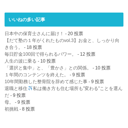
いいねの多い記事
日本中の保育士さんに届け！
- 20 投票
【だて塾の１年がくれたものvol.3】お金と、しっかり向
き合う。
- 18 投票
毎日貯金100回で得られるパワー。
- 12 投票
人生の波に乗る
- 10 投票
「選択と集中」と、「豊かさ」との関係。
- 10 投票
１年間のコンテンツを終えた。
- 9 投票
10年間勤務した整骨院を辞めて感じた事
- 9 投票
退職と移住
私は働き方も住む場所も”変わる”ことを選ん
だ
- 9 投票
母。
- 9 投票
初挑戦
- 8 投票