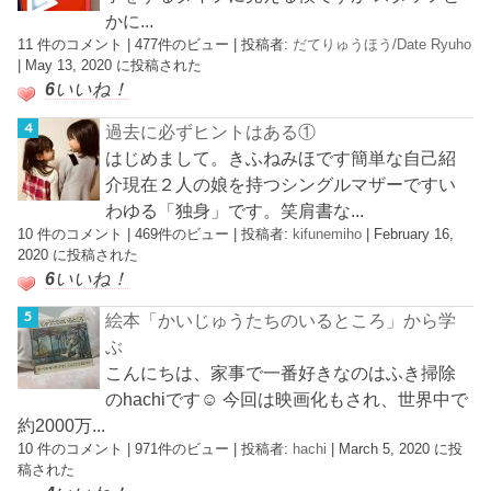
かに...
11 件のコメント
|
477件のビュー
|
投稿者:
だてりゅうほう/Date Ryuho
|
May 13, 2020 に投稿された
6
いいね！
過去に必ずヒントはある①
はじめまして。きふねみほです簡単な自己紹
介現在２人の娘を持つシングルマザーですい
わゆる「独身」です。笑肩書な...
10 件のコメント
|
469件のビュー
|
投稿者:
kifunemiho
|
February 16,
2020 に投稿された
6
いいね！
絵本「かいじゅうたちのいるところ」から学
ぶ
こんにちは、家事で一番好きなのはふき掃除
のhachiです☺︎ 今回は映画化もされ、世界中で
約2000万...
10 件のコメント
|
971件のビュー
|
投稿者:
hachi
|
March 5, 2020 に投
稿された