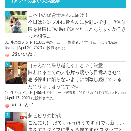
コメントの多い人気記事
日本中の保育士さんに届け！
今日はシンプルに皆さんにお願いです！ #保育
園を休園にTwitterで調べたことありますか？き
っと想像...
31 件のコメント
|
1,882件のビュー
|
投稿者:
だてりゅうほう/Date
Ryuho
|
April 20, 2020 に投稿された
20
いいね！
［みんなで乗り越える］という決意
関われる全ての人を片っ端から目覚めさせて
思考停止に陥らないように刺激し続けている
だてりゅうほうです 昨...
14 件のコメント
|
455件のビュー
|
投稿者:
だてりゅうほう/Date Ryuho
|
April 17, 2020 に投稿された
5
いいね！
超ビビリの挑戦
こんにちは だてりゅうほうです 何でも新しい
事をするタイプに見える僕ですが スタッフと