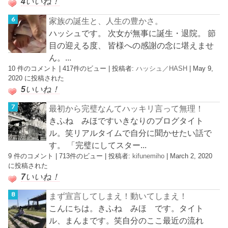
4
いいね！
家族の誕生と、人生の豊かさ。
ハッシュです。 次女が無事に誕生・退院。 節
目の迎える度、 皆様への感謝の念に堪えませ
ん。...
10 件のコメント
|
417件のビュー
|
投稿者:
ハッシュ／HASH
|
May 9,
2020 に投稿された
5
いいね！
最初から完璧なんてハッキリ言って無理！
きふね みほですいきなりのブログタイト
ル。笑リアルタイムで自分に聞かせたい話で
す。 「完璧にしてスター...
9 件のコメント
|
713件のビュー
|
投稿者:
kifunemiho
|
March 2, 2020
に投稿された
7
いいね！
まず宣言してしまえ！動いてしまえ！
こんにちは。きふね みほ です。タイト
ル、まんまです。笑自分のここ最近の流れ