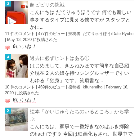
超ビビリの挑戦
こんにちは だてりゅうほうです 何でも新しい
事をするタイプに見える僕ですが スタッフと
かに...
11 件のコメント
|
477件のビュー
|
投稿者:
だてりゅうほう/Date Ryuho
|
May 13, 2020 に投稿された
6
いいね！
過去に必ずヒントはある①
はじめまして。きふねみほです簡単な自己紹
介現在２人の娘を持つシングルマザーですい
わゆる「独身」です。笑肩書な...
10 件のコメント
|
469件のビュー
|
投稿者:
kifunemiho
|
February 16,
2020 に投稿された
6
いいね！
絵本「かいじゅうたちのいるところ」から学
ぶ
こんにちは、家事で一番好きなのはふき掃除
のhachiです☺︎ 今回は映画化もされ、世界中で