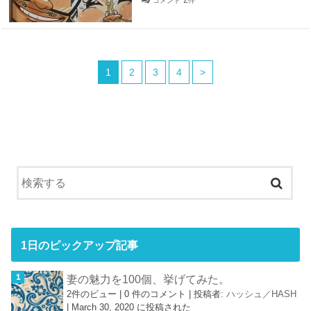
コメント
件
1
2
3
4
>
1日のピックアップ記事
妻の魅力を100個、挙げてみた。
2件のビュー
|
0 件のコメント
|
投稿者:
ハッシュ／HASH
|
March 30, 2020 に投稿された