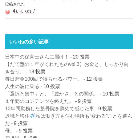
投稿された
4
いいね！
いいねの多い記事
日本中の保育士さんに届け！
- 20 投票
【だて塾の１年がくれたものvol.3】お金と、しっかり向
き合う。
- 18 投票
毎日貯金100回で得られるパワー。
- 12 投票
人生の波に乗る
- 10 投票
「選択と集中」と、「豊かさ」との関係。
- 10 投票
１年間のコンテンツを終えた。
- 9 投票
10年間勤務した整骨院を辞めて感じた事
- 9 投票
退職と移住
私は働き方も住む場所も”変わる”ことを選ん
だ
- 9 投票
母。
- 9 投票
初挑戦
- 8 投票