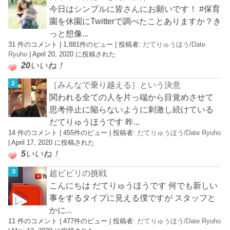
今日はシンプルに皆さんにお願いです！ #保育
園を休園にTwitterで調べたことありますか？き
っと想像...
31 件のコメント
|
1,881件のビュー
|
投稿者:
だてりゅうほう/Date
Ryuho
|
April 20, 2020 に投稿された
20
いいね！
［みんなで乗り越える］という決意
関われる全ての人を片っ端から目覚めさせて
思考停止に陥らないように刺激し続けている
だてりゅうほうです 昨...
14 件のコメント
|
455件のビュー
|
投稿者:
だてりゅうほう/Date Ryuho
|
April 17, 2020 に投稿された
5
いいね！
超ビビリの挑戦
こんにちは だてりゅうほうです 何でも新しい
事をするタイプに見える僕ですが スタッフと
かに...
11 件のコメント
|
477件のビュー
|
投稿者:
だてりゅうほう/Date Ryuho