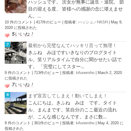
ハッシュです。 次女が無事に誕生・退院。 節
目の迎える度、 皆様への感謝の念に堪えませ
ん。...
10 件のコメント
|
417件のビュー
|
投稿者:
ハッシュ／HASH
|
May 9,
2020 に投稿された
5
いいね！
最初から完璧なんてハッキリ言って無理！
きふね みほですいきなりのブログタイト
ル。笑リアルタイムで自分に聞かせたい話で
す。 「完璧にしてスター...
9 件のコメント
|
713件のビュー
|
投稿者:
kifunemiho
|
March 2, 2020
に投稿された
7
いいね！
まず宣言してしまえ！動いてしまえ！
こんにちは。きふね みほ です。タイト
ル、まんまです。笑自分のここ最近の流れ
が、こんな感じなんです。まさに数...
9 件のコメント
|
361件のビュー
|
投稿者:
kifunemiho
|
May 4, 2020 に
投稿された