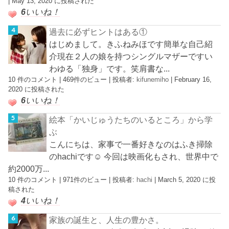
|
May 13, 2020 に投稿された
6
いいね！
過去に必ずヒントはある①
はじめまして。きふねみほです簡単な自己紹
介現在２人の娘を持つシングルマザーですい
わゆる「独身」です。笑肩書な...
10 件のコメント
|
469件のビュー
|
投稿者:
kifunemiho
|
February 16,
2020 に投稿された
6
いいね！
絵本「かいじゅうたちのいるところ」から学
ぶ
こんにちは、家事で一番好きなのはふき掃除
のhachiです☺︎ 今回は映画化もされ、世界中で
約2000万...
10 件のコメント
|
971件のビュー
|
投稿者:
hachi
|
March 5, 2020 に投
稿された
4
いいね！
家族の誕生と、人生の豊かさ。