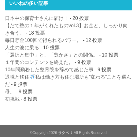
いいねの多い記事
日本中の保育士さんに届け！
- 20 投票
【だて塾の１年がくれたものvol.3】お金と、しっかり向
き合う。
- 18 投票
毎日貯金100回で得られるパワー。
- 12 投票
人生の波に乗る
- 10 投票
「選択と集中」と、「豊かさ」との関係。
- 10 投票
１年間のコンテンツを終えた。
- 9 投票
10年間勤務した整骨院を辞めて感じた事
- 9 投票
退職と移住
私は働き方も住む場所も”変わる”ことを選ん
だ
- 9 投票
母。
- 9 投票
初挑戦
- 8 投票
©Copyright2026
サクペリ
.All Rights Reserved.