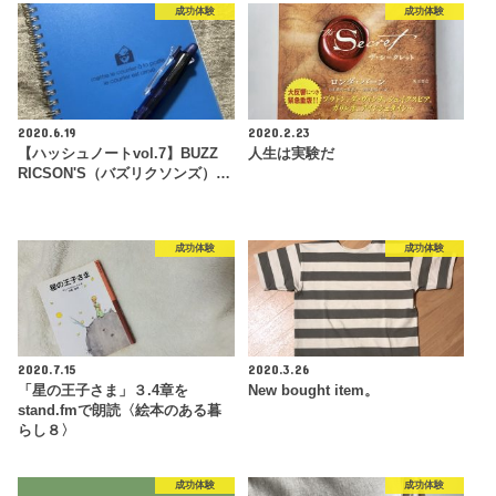
成功体験
成功体験
2020.6.19
2020.2.23
【ハッシュノートvol.7】BUZZ
人生は実験だ
RICSON'S（バズリクソンズ）…
成功体験
成功体験
2020.7.15
2020.3.26
「星の王子さま」３.4章を
New bought item。
stand.fmで朗読〈絵本のある暮
らし８〉
成功体験
成功体験