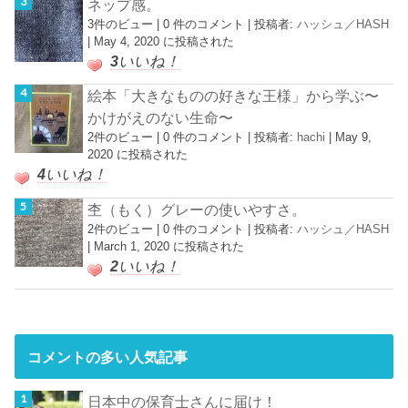
ネップ感。
3件のビュー
|
0 件のコメント
|
投稿者:
ハッシュ／HASH
|
May 4, 2020 に投稿された
3
いいね！
絵本「大きなものの好きな王様」から学ぶ〜
かけがえのない生命〜
2件のビュー
|
0 件のコメント
|
投稿者:
hachi
|
May 9,
2020 に投稿された
4
いいね！
杢（もく）グレーの使いやすさ。
2件のビュー
|
0 件のコメント
|
投稿者:
ハッシュ／HASH
|
March 1, 2020 に投稿された
2
いいね！
コメントの多い人気記事
日本中の保育士さんに届け！