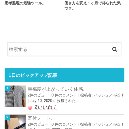
思考整理の最強ツール。
働き方を変え１ヶ月で得られた気
づき。
1日のピックアップ記事
幸福度が上がっていく体感。
2件のビュー
|
0 件のコメント
|
投稿者:
ハッシュ／HASH
|
July 10, 2020 に投稿された
2
いいね！
寄付ノート。
2件のビュー
|
0 件のコメント
|
投稿者:
ハッシュ／HASH