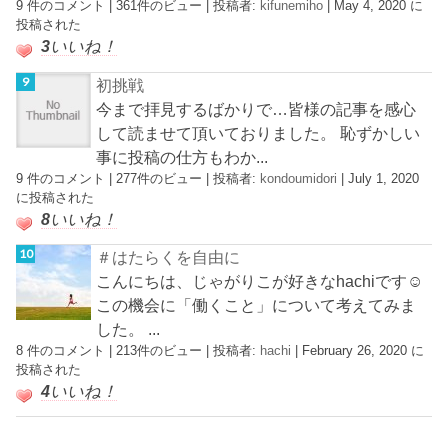
9 件のコメント
|
361件のビュー
|
投稿者:
kifunemiho
|
May 4, 2020 に
投稿された
3
いいね！
初挑戦
今まで拝見するばかりで…皆様の記事を感心
して読ませて頂いておりました。 恥ずかしい
事に投稿の仕方もわか...
9 件のコメント
|
277件のビュー
|
投稿者:
kondoumidori
|
July 1, 2020
に投稿された
8
いいね！
＃はたらくを自由に
こんにちは、じゃがりこが好きなhachiです☺︎
この機会に「働くこと」について考えてみま
した。 ...
8 件のコメント
|
213件のビュー
|
投稿者:
hachi
|
February 26, 2020 に
投稿された
4
いいね！