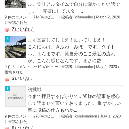
ル。笑リアルタイムで自分に聞かせたい話で
す。 「完璧にしてスター...
9 件のコメント
|
714件のビュー
|
投稿者:
kifunemiho
|
March 2, 2020
に投稿された
7
いいね！
まず宣言してしまえ！動いてしまえ！
こんにちは。きふね みほ です。タイト
ル、まんまです。笑自分のここ最近の流れ
が、こんな感じなんです。まさに数...
9 件のコメント
|
361件のビュー
|
投稿者:
kifunemiho
|
May 4, 2020 に
投稿された
3
いいね！
初挑戦
今まで拝見するばかりで…皆様の記事を感心
して読ませて頂いておりました。 恥ずかしい
事に投稿の仕方もわか...
9 件のコメント
|
278件のビュー
|
投稿者:
kondoumidori
|
July 1, 2020
に投稿された
8
いいね！