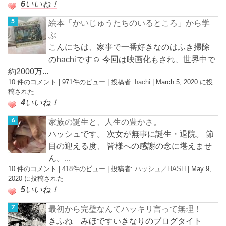
6
いいね！
絵本「かいじゅうたちのいるところ」から学
ぶ
こんにちは、家事で一番好きなのはふき掃除
のhachiです☺︎ 今回は映画化もされ、世界中で
約2000万...
10 件のコメント
|
971件のビュー
|
投稿者:
hachi
|
March 5, 2020 に投
稿された
4
いいね！
家族の誕生と、人生の豊かさ。
ハッシュです。 次女が無事に誕生・退院。 節
目の迎える度、 皆様への感謝の念に堪えませ
ん。...
10 件のコメント
|
418件のビュー
|
投稿者:
ハッシュ／HASH
|
May 9,
2020 に投稿された
5
いいね！
最初から完璧なんてハッキリ言って無理！
きふね みほですいきなりのブログタイト