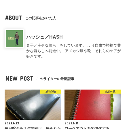
ABOUT
この記事をかいた人
ハッシュ／HASH
妻子と幸せな暮らしをしています。 より自由で裕福で豊
かな暮らしへ前進中。 アメカジ服や靴、それらのケアが
好きです。
NEW POST
このライターの最新記事
成功体験
成功体験
2021.6.21
2021.6.11
毎日貯金を１年間続け、得られた
ワークアウトを習慣化する。