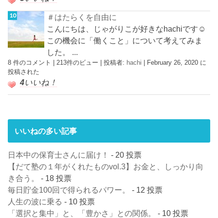
＃はたらくを自由に
こんにちは、じゃがりこが好きなhachiです☺︎
この機会に「働くこと」について考えてみま
した。 ...
8 件のコメント
|
213件のビュー
|
投稿者:
hachi
|
February 26, 2020 に
投稿された
4
いいね！
いいねの多い記事
日本中の保育士さんに届け！
- 20 投票
【だて塾の１年がくれたものvol.3】お金と、しっかり向
き合う。
- 18 投票
毎日貯金100回で得られるパワー。
- 12 投票
人生の波に乗る
- 10 投票
「選択と集中」と、「豊かさ」との関係。
- 10 投票