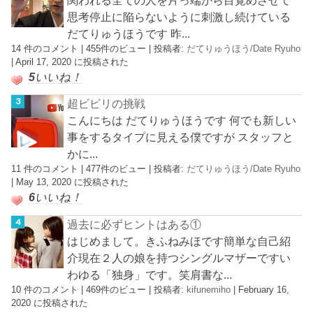
思考停止に陥らないように刺激し続けている
だてりゅうほうです 昨...
14 件のコメント
|
455件のビュー
|
投稿者:
だてりゅうほう/Date Ryuho
|
April 17, 2020 に投稿された
5
いいね！
超ビビリの挑戦
こんにちは だてりゅうほうです 何でも新しい
事をするタイプに見える僕ですが スタッフと
かに...
11 件のコメント
|
477件のビュー
|
投稿者:
だてりゅうほう/Date Ryuho
|
May 13, 2020 に投稿された
6
いいね！
過去に必ずヒントはある①
はじめまして。きふねみほです簡単な自己紹
介現在２人の娘を持つシングルマザーですい
わゆる「独身」です。笑肩書な...
10 件のコメント
|
469件のビュー
|
投稿者:
kifunemiho
|
February 16,
2020 に投稿された