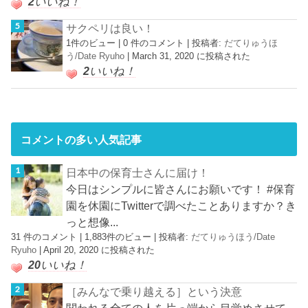
2
いいね！
サクペリは良い！
1件のビュー
|
0 件のコメント
|
投稿者:
だてりゅうほ
う/Date Ryuho
|
March 31, 2020 に投稿された
2
いいね！
コメントの多い人気記事
日本中の保育士さんに届け！
今日はシンプルに皆さんにお願いです！ #保育
園を休園にTwitterで調べたことありますか？き
っと想像...
31 件のコメント
|
1,883件のビュー
|
投稿者:
だてりゅうほう/Date
Ryuho
|
April 20, 2020 に投稿された
20
いいね！
［みんなで乗り越える］という決意
関われる全ての人を片っ端から目覚めさせて