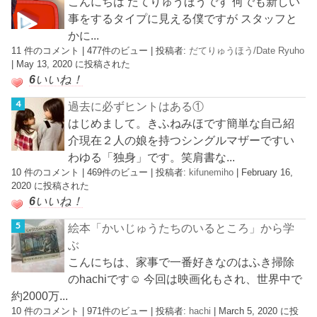
こんにちは だてりゅうほうです 何でも新しい
事をするタイプに見える僕ですが スタッフと
かに...
11 件のコメント
|
477件のビュー
|
投稿者:
だてりゅうほう/Date Ryuho
|
May 13, 2020 に投稿された
6
いいね！
過去に必ずヒントはある①
はじめまして。きふねみほです簡単な自己紹
介現在２人の娘を持つシングルマザーですい
わゆる「独身」です。笑肩書な...
10 件のコメント
|
469件のビュー
|
投稿者:
kifunemiho
|
February 16,
2020 に投稿された
6
いいね！
絵本「かいじゅうたちのいるところ」から学
ぶ
こんにちは、家事で一番好きなのはふき掃除
のhachiです☺︎ 今回は映画化もされ、世界中で
約2000万...
10 件のコメント
|
971件のビュー
|
投稿者:
hachi
|
March 5, 2020 に投