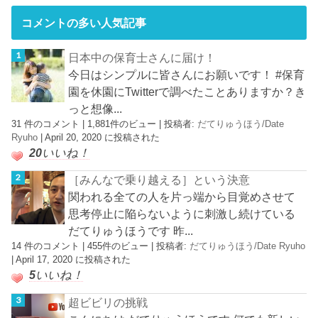
コメントの多い人気記事
日本中の保育士さんに届け！
今日はシンプルに皆さんにお願いです！ #保育
園を休園にTwitterで調べたことありますか？き
っと想像...
31 件のコメント
|
1,881件のビュー
|
投稿者:
だてりゅうほう/Date
Ryuho
|
April 20, 2020 に投稿された
20
いいね！
［みんなで乗り越える］という決意
関われる全ての人を片っ端から目覚めさせて
思考停止に陥らないように刺激し続けている
だてりゅうほうです 昨...
14 件のコメント
|
455件のビュー
|
投稿者:
だてりゅうほう/Date Ryuho
|
April 17, 2020 に投稿された
5
いいね！
超ビビリの挑戦