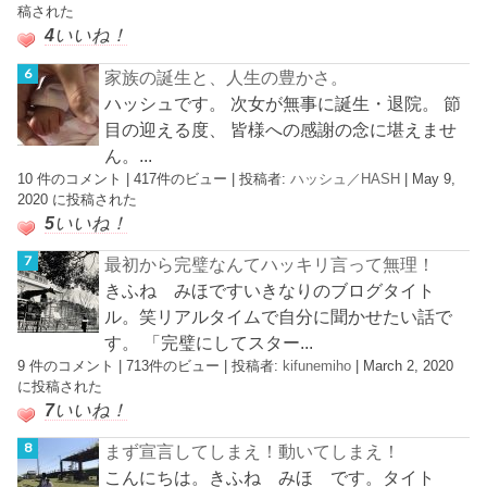
稿された
4
いいね！
家族の誕生と、人生の豊かさ。
ハッシュです。 次女が無事に誕生・退院。 節
目の迎える度、 皆様への感謝の念に堪えませ
ん。...
10 件のコメント
|
417件のビュー
|
投稿者:
ハッシュ／HASH
|
May 9,
2020 に投稿された
5
いいね！
最初から完璧なんてハッキリ言って無理！
きふね みほですいきなりのブログタイト
ル。笑リアルタイムで自分に聞かせたい話で
す。 「完璧にしてスター...
9 件のコメント
|
713件のビュー
|
投稿者:
kifunemiho
|
March 2, 2020
に投稿された
7
いいね！
まず宣言してしまえ！動いてしまえ！
こんにちは。きふね みほ です。タイト