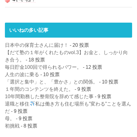
いいねの多い記事
日本中の保育士さんに届け！
- 20 投票
【だて塾の１年がくれたものvol.3】お金と、しっかり向
き合う。
- 18 投票
毎日貯金100回で得られるパワー。
- 12 投票
人生の波に乗る
- 10 投票
「選択と集中」と、「豊かさ」との関係。
- 10 投票
１年間のコンテンツを終えた。
- 9 投票
10年間勤務した整骨院を辞めて感じた事
- 9 投票
退職と移住
私は働き方も住む場所も”変わる”ことを選ん
だ
- 9 投票
母。
- 9 投票
初挑戦
- 8 投票