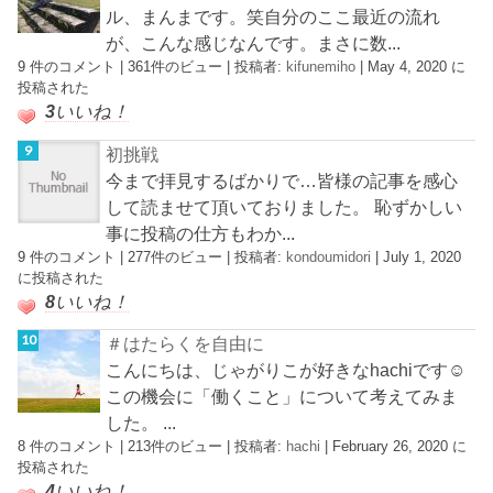
ル、まんまです。笑自分のここ最近の流れ
が、こんな感じなんです。まさに数...
9 件のコメント
|
361件のビュー
|
投稿者:
kifunemiho
|
May 4, 2020 に
投稿された
3
いいね！
初挑戦
今まで拝見するばかりで…皆様の記事を感心
して読ませて頂いておりました。 恥ずかしい
事に投稿の仕方もわか...
9 件のコメント
|
277件のビュー
|
投稿者:
kondoumidori
|
July 1, 2020
に投稿された
8
いいね！
＃はたらくを自由に
こんにちは、じゃがりこが好きなhachiです☺︎
この機会に「働くこと」について考えてみま
した。 ...
8 件のコメント
|
213件のビュー
|
投稿者:
hachi
|
February 26, 2020 に
投稿された
4
いいね！