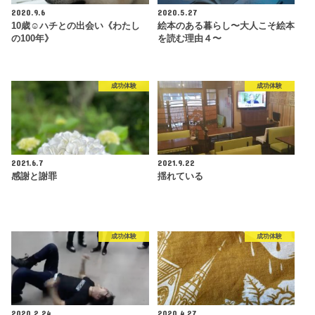
2020.9.6
2020.5.27
10歳☺︎ハチとの出会い《わたし
絵本のある暮らし〜大人こそ絵本
の100年》
を読む理由４〜
成功体験
成功体験
2021.6.7
2021.9.22
感謝と謝罪
揺れている
成功体験
成功体験
2020.2.24
2020.4.27