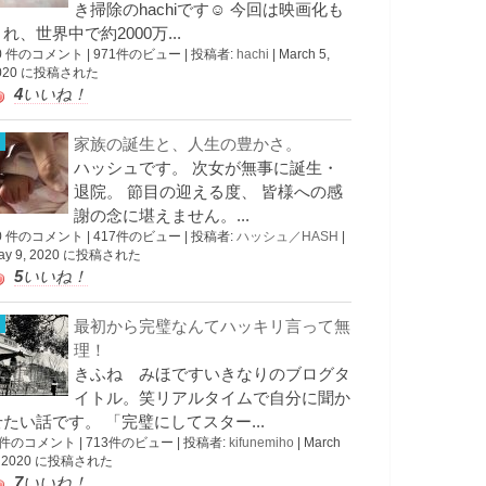
き掃除のhachiです☺︎ 今回は映画化も
れ、世界中で約2000万...
0 件のコメント
|
971件のビュー
|
投稿者:
hachi
|
March 5,
020 に投稿された
4
いいね！
家族の誕生と、人生の豊かさ。
ハッシュです。 次女が無事に誕生・
退院。 節目の迎える度、 皆様への感
謝の念に堪えません。...
0 件のコメント
|
417件のビュー
|
投稿者:
ハッシュ／HASH
|
ay 9, 2020 に投稿された
5
いいね！
最初から完璧なんてハッキリ言って無
理！
きふね みほですいきなりのブログタ
イトル。笑リアルタイムで自分に聞か
せたい話です。 「完璧にしてスター...
 件のコメント
|
713件のビュー
|
投稿者:
kifunemiho
|
March
, 2020 に投稿された
7
いいね！