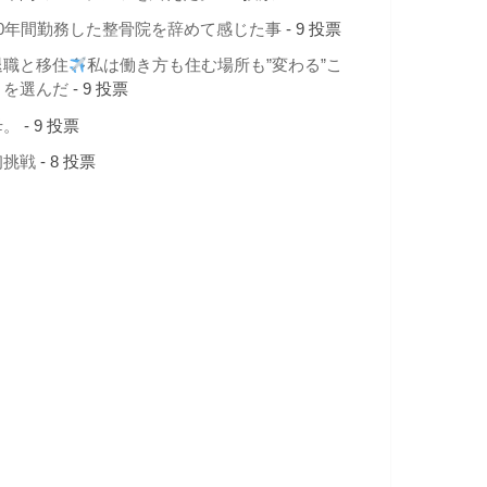
10年間勤務した整骨院を辞めて感じた事
- 9 投票
退職と移住
私は働き方も住む場所も”変わる”こ
とを選んだ
- 9 投票
母。
- 9 投票
初挑戦
- 8 投票