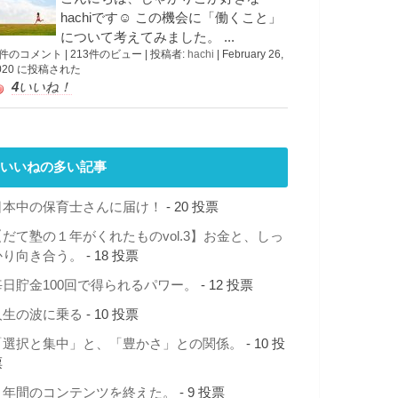
hachiです☺︎ この機会に「働くこと」
について考えてみました。 ...
 件のコメント
|
213件のビュー
|
投稿者:
hachi
|
February 26,
020 に投稿された
4
いいね！
いいねの多い記事
日本中の保育士さんに届け！
- 20 投票
【だて塾の１年がくれたものvol.3】お金と、しっ
かり向き合う。
- 18 投票
毎日貯金100回で得られるパワー。
- 12 投票
人生の波に乗る
- 10 投票
「選択と集中」と、「豊かさ」との関係。
- 10 投
票
１年間のコンテンツを終えた。
- 9 投票