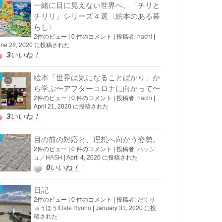
一緒に目に見えない世界へ。「チリと
チリリ」シリーズ４選〈絵本のある暮
らし〉
2件のビュー
|
0 件のコメント
|
投稿者:
hachi
|
une 28, 2020 に投稿された
3
いいね！
絵本「世界は気になることばかり」か
ら学ぶ〜アフターコロナに向かって〜
2件のビュー
|
0 件のコメント
|
投稿者:
hachi
|
April 21, 2020 に投稿された
3
いいね！
目の前の対応と、理想へ向かう姿勢。
2件のビュー
|
0 件のコメント
|
投稿者:
ハッシ
ュ／HASH
|
April 4, 2020 に投稿された
0
いいね！
日記
2件のビュー
|
0 件のコメント
|
投稿者:
だてり
ゅうほう/Date Ryuho
|
January 31, 2020 に投
稿された