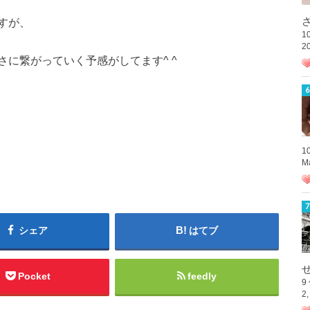
さ
すが、
1
2
に繋がっていく予感がしてます^ ^
1
M
シェア
はてブ
Pocket
feedly
9
2