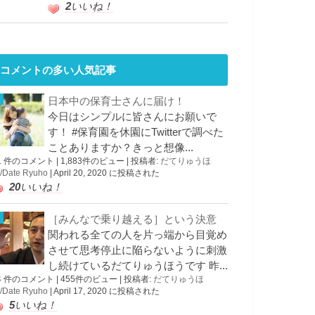
2
いいね！
コメントの多い人気記事
日本中の保育士さんに届け！
今日はシンプルに皆さんにお願いで
す！ #保育園を休園にTwitterで調べた
ことありますか？きっと想像...
1 件のコメント
|
1,883件のビュー
|
投稿者:
だてりゅうほ
/Date Ryuho
|
April 20, 2020 に投稿された
20
いいね！
［みんなで乗り越える］という決意
関われる全ての人を片っ端から目覚め
させて思考停止に陥らないように刺激
し続けているだてりゅうほうです 昨...
4 件のコメント
|
455件のビュー
|
投稿者:
だてりゅうほ
/Date Ryuho
|
April 17, 2020 に投稿された
5
いいね！