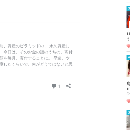
1
う
肩
1
F