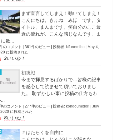
まず宣言してしまえ！動いてしまえ！
こんにちは。きふね みほ です。タ
イトル、まんまです。笑自分のここ最
近の流れが、こんな感じなんです。ま
に数...
 件のコメント
|
361件のビュー
|
投稿者:
kifunemiho
|
May 4,
020 に投稿された
3
いいね！
初挑戦
今まで拝見するばかりで…皆様の記事
を感心して読ませて頂いておりまし
た。 恥ずかしい事に投稿の仕方もわ
...
 件のコメント
|
277件のビュー
|
投稿者:
kondoumidori
|
July
, 2020 に投稿された
8
いいね！
＃はたらくを自由に
こんにちは、じゃがりこが好きな