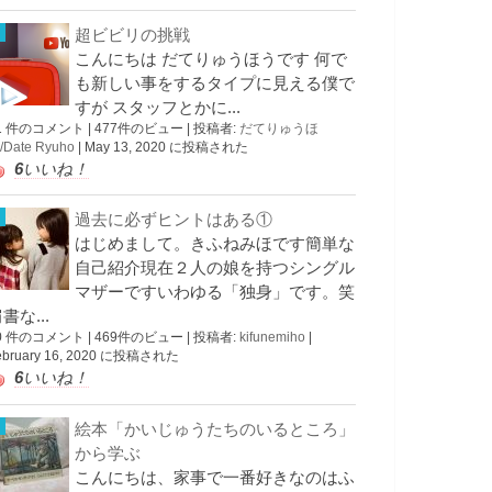
超ビビリの挑戦
こんにちは だてりゅうほうです 何で
も新しい事をするタイプに見える僕で
すが スタッフとかに...
1 件のコメント
|
477件のビュー
|
投稿者:
だてりゅうほ
/Date Ryuho
|
May 13, 2020 に投稿された
6
いいね！
過去に必ずヒントはある①
はじめまして。きふねみほです簡単な
自己紹介現在２人の娘を持つシングル
マザーですいわゆる「独身」です。笑
書な...
0 件のコメント
|
469件のビュー
|
投稿者:
kifunemiho
|
ebruary 16, 2020 に投稿された
6
いいね！
絵本「かいじゅうたちのいるところ」
から学ぶ
こんにちは、家事で一番好きなのはふ