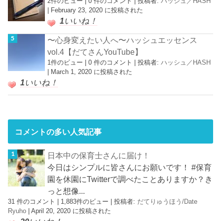
2件のビュー
|
0 件のコメント
|
投稿者:
ハッシュ／HASH
|
February 23, 2020 に投稿された
1
いいね！
〜心身変えたい人へ〜ハッシュエッセンス
vol.4【だてさんYouTube】
1件のビュー
|
0 件のコメント
|
投稿者:
ハッシュ／HASH
|
March 1, 2020 に投稿された
1
いいね！
コメントの多い人気記事
日本中の保育士さんに届け！
今日はシンプルに皆さんにお願いです！ #保育
園を休園にTwitterで調べたことありますか？き
っと想像...
31 件のコメント
|
1,883件のビュー
|
投稿者:
だてりゅうほう/Date
Ryuho
|
April 20, 2020 に投稿された