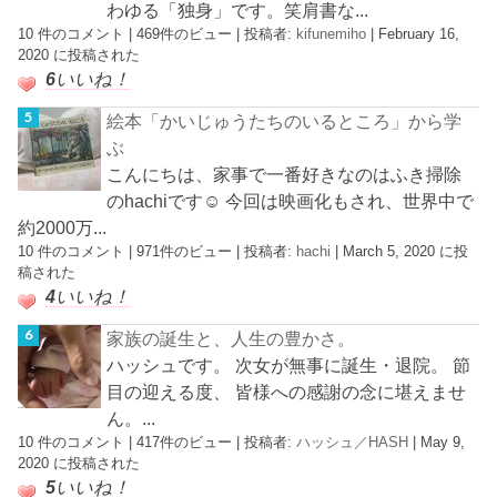
わゆる「独身」です。笑肩書な...
10 件のコメント
|
469件のビュー
|
投稿者:
kifunemiho
|
February 16,
2020 に投稿された
6
いいね！
絵本「かいじゅうたちのいるところ」から学
ぶ
こんにちは、家事で一番好きなのはふき掃除
のhachiです☺︎ 今回は映画化もされ、世界中で
約2000万...
10 件のコメント
|
971件のビュー
|
投稿者:
hachi
|
March 5, 2020 に投
稿された
4
いいね！
家族の誕生と、人生の豊かさ。
ハッシュです。 次女が無事に誕生・退院。 節
目の迎える度、 皆様への感謝の念に堪えませ
ん。...
10 件のコメント
|
417件のビュー
|
投稿者:
ハッシュ／HASH
|
May 9,
2020 に投稿された
5
いいね！