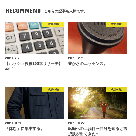
RECOMMEND
こちらの記事も人気です。
成功体験
成功体験
2020.4.7
2020.2.11
【ハッシュ投稿100本リサーチ】
豊かさのエッセンス。
vol.1
成功体験
成功体験
2020.11.11
2020.8.27
「休む」に集中する。
転職への二歩目〜自分を知ると選
択肢が出てきた〜