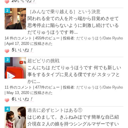
20
いいね！
［みんなで乗り越える］という決意
関われる全ての人を片っ端から目覚めさせて
思考停止に陥らないように刺激し続けている
だてりゅうほうです 昨...
14 件のコメント
|
455件のビュー
|
投稿者:
だてりゅうほう/Date Ryuho
|
April 17, 2020 に投稿された
5
いいね！
超ビビリの挑戦
こんにちは だてりゅうほうです 何でも新しい
事をするタイプに見える僕ですが スタッフと
かに...
11 件のコメント
|
477件のビュー
|
投稿者:
だてりゅうほう/Date Ryuho
|
May 13, 2020 に投稿された
6
いいね！
過去に必ずヒントはある①
はじめまして。きふねみほです簡単な自己紹
介現在２人の娘を持つシングルマザーですい