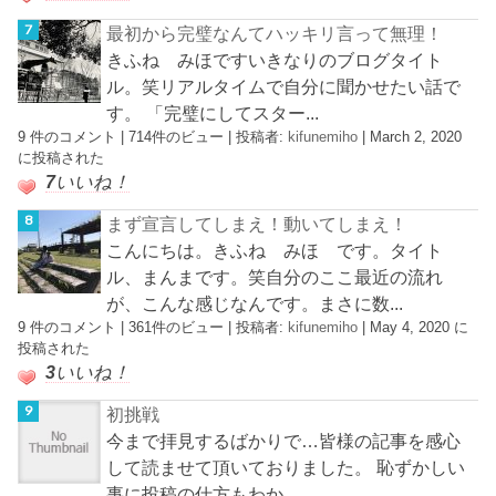
最初から完璧なんてハッキリ言って無理！
きふね みほですいきなりのブログタイト
ル。笑リアルタイムで自分に聞かせたい話で
す。 「完璧にしてスター...
9 件のコメント
|
714件のビュー
|
投稿者:
kifunemiho
|
March 2, 2020
に投稿された
7
いいね！
まず宣言してしまえ！動いてしまえ！
こんにちは。きふね みほ です。タイト
ル、まんまです。笑自分のここ最近の流れ
が、こんな感じなんです。まさに数...
9 件のコメント
|
361件のビュー
|
投稿者:
kifunemiho
|
May 4, 2020 に
投稿された
3
いいね！
初挑戦
今まで拝見するばかりで…皆様の記事を感心
して読ませて頂いておりました。 恥ずかしい
事に投稿の仕方もわか...