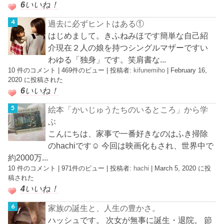
6
いいね！
過去に必ずヒントはある①
はじめまして。きふねみほです簡単な自己紹
介現在２人の娘を持つシングルマザーですい
わゆる「独身」です。笑肩書な...
10 件のコメント
|
469件のビュー
|
投稿者:
kifunemiho
|
February 16,
2020 に投稿された
6
いいね！
絵本「かいじゅうたちのいるところ」から学
ぶ
こんにちは、家事で一番好きなのはふき掃除
のhachiです☺︎ 今回は映画化もされ、世界中で
約2000万...
10 件のコメント
|
971件のビュー
|
投稿者:
hachi
|
March 5, 2020 に投
稿された
4
いいね！
家族の誕生と、人生の豊かさ。
ハッシュです。 次女が無事に誕生・退院。 節