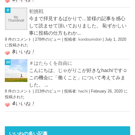
初挑戦
今まで拝見するばかりで…皆様の記事を感心
して読ませて頂いておりました。 恥ずかしい
事に投稿の仕方もわか...
9 件のコメント
|
278件のビュー
|
投稿者:
kondoumidori
|
July 1, 2020
に投稿された
8
いいね！
＃はたらくを自由に
こんにちは、じゃがりこが好きなhachiです☺︎
この機会に「働くこと」について考えてみま
した。 ...
8 件のコメント
|
213件のビュー
|
投稿者:
hachi
|
February 26, 2020 に
投稿された
4
いいね！
いいねの多い記事