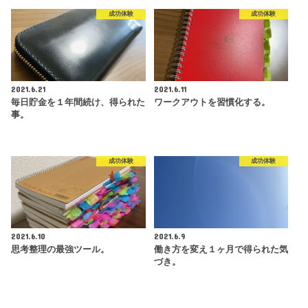
成功体験
成功体験
2021.6.21
2021.6.11
毎日貯金を１年間続け、得られた
ワークアウトを習慣化する。
事。
成功体験
成功体験
2021.6.10
2021.6.9
思考整理の最強ツール。
働き方を変え１ヶ月で得られた気
づき。