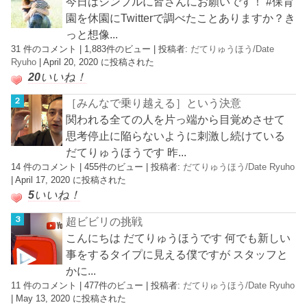
今日はシンプルに皆さんにお願いです！ #保育
園を休園にTwitterで調べたことありますか？き
っと想像...
31 件のコメント
|
1,883件のビュー
|
投稿者:
だてりゅうほう/Date
Ryuho
|
April 20, 2020 に投稿された
20
いいね！
［みんなで乗り越える］という決意
関われる全ての人を片っ端から目覚めさせて
思考停止に陥らないように刺激し続けている
だてりゅうほうです 昨...
14 件のコメント
|
455件のビュー
|
投稿者:
だてりゅうほう/Date Ryuho
|
April 17, 2020 に投稿された
5
いいね！
超ビビリの挑戦
こんにちは だてりゅうほうです 何でも新しい
事をするタイプに見える僕ですが スタッフと
かに...
11 件のコメント
|
477件のビュー
|
投稿者:
だてりゅうほう/Date Ryuho
|
May 13, 2020 に投稿された