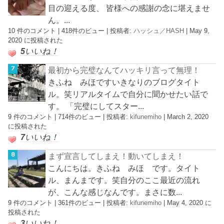
目の迎える度、 皆様への感謝の念に堪えませ
ん。...
10 件のコメント
|
418件のビュー
|
投稿者:
ハッシュ／HASH
|
May 9,
2020 に投稿された
5
いいね！
最初から完璧なんてハッキリ言って無理！
きふね みほですいきなりのブログタイト
ル。笑リアルタイムで自分に聞かせたい話で
す。 「完璧にしてスター...
9 件のコメント
|
714件のビュー
|
投稿者:
kifunemiho
|
March 2, 2020
に投稿された
7
いいね！
まず宣言してしまえ！動いてしまえ！
こんにちは。きふね みほ です。タイト
ル、まんまです。笑自分のここ最近の流れ
が、こんな感じなんです。まさに数...
9 件のコメント
|
361件のビュー
|
投稿者:
kifunemiho
|
May 4, 2020 に
投稿された
3
いいね！