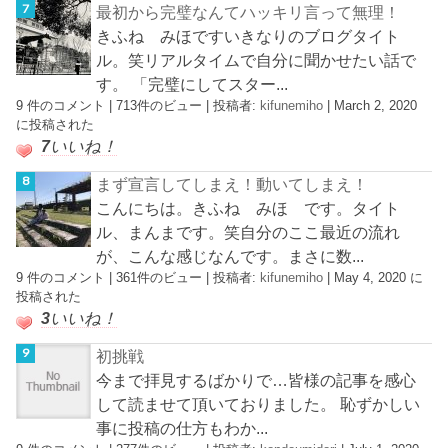
最初から完璧なんてハッキリ言って無理！
きふね みほですいきなりのブログタイト
ル。笑リアルタイムで自分に聞かせたい話で
す。 「完璧にしてスター...
9 件のコメント
|
713件のビュー
|
投稿者:
kifunemiho
|
March 2, 2020
に投稿された
7
いいね！
まず宣言してしまえ！動いてしまえ！
こんにちは。きふね みほ です。タイト
ル、まんまです。笑自分のここ最近の流れ
が、こんな感じなんです。まさに数...
9 件のコメント
|
361件のビュー
|
投稿者:
kifunemiho
|
May 4, 2020 に
投稿された
3
いいね！
初挑戦
今まで拝見するばかりで…皆様の記事を感心
して読ませて頂いておりました。 恥ずかしい
事に投稿の仕方もわか...