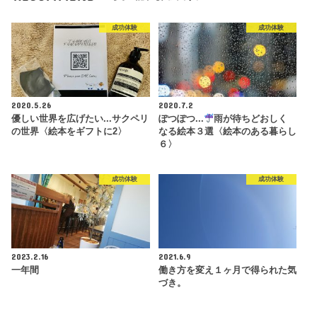
成功体験
成功体験
2020.5.26
2020.7.2
優しい世界を広げたい...サクペリ
ぽつぽつ...
雨が待ちどおしく
の世界〈絵本をギフトに2〉
なる絵本３選〈絵本のある暮らし
６〉
成功体験
成功体験
2023.2.16
2021.6.9
一年間
働き方を変え１ヶ月で得られた気
づき。