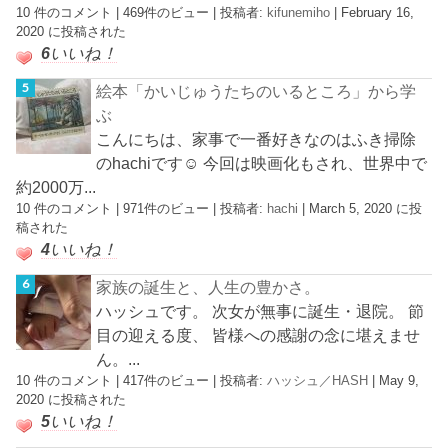
10 件のコメント
|
469件のビュー
|
投稿者:
kifunemiho
|
February 16,
2020 に投稿された
6
いいね！
絵本「かいじゅうたちのいるところ」から学
ぶ
こんにちは、家事で一番好きなのはふき掃除
のhachiです☺︎ 今回は映画化もされ、世界中で
約2000万...
10 件のコメント
|
971件のビュー
|
投稿者:
hachi
|
March 5, 2020 に投
稿された
4
いいね！
家族の誕生と、人生の豊かさ。
ハッシュです。 次女が無事に誕生・退院。 節
目の迎える度、 皆様への感謝の念に堪えませ
ん。...
10 件のコメント
|
417件のビュー
|
投稿者:
ハッシュ／HASH
|
May 9,
2020 に投稿された
5
いいね！