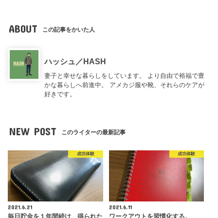
ABOUT
この記事をかいた人
ハッシュ／HASH
妻子と幸せな暮らしをしています。 より自由で裕福で豊
かな暮らしへ前進中。 アメカジ服や靴、それらのケアが
好きです。
NEW POST
このライターの最新記事
成功体験
成功体験
2021.6.21
2021.6.11
毎日貯金を１年間続け、得られた
ワークアウトを習慣化する。