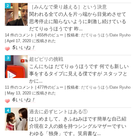
［みんなで乗り越える］という決意
関われる全ての人を片っ端から目覚めさせて
思考停止に陥らないように刺激し続けている
だてりゅうほうです 昨...
14 件のコメント
|
455件のビュー
|
投稿者:
だてりゅうほう/Date Ryuho
|
April 17, 2020 に投稿された
5
いいね！
超ビビリの挑戦
こんにちは だてりゅうほうです 何でも新しい
事をするタイプに見える僕ですが スタッフと
かに...
11 件のコメント
|
477件のビュー
|
投稿者:
だてりゅうほう/Date Ryuho
|
May 13, 2020 に投稿された
6
いいね！
過去に必ずヒントはある①
はじめまして。きふねみほです簡単な自己紹
介現在２人の娘を持つシングルマザーですい
わゆる「独身」です。笑肩書な...