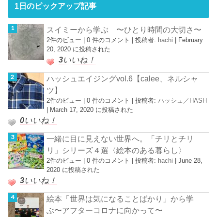
1日のピックアップ記事
スイミーから学ぶ 〜ひとり時間の大切さ〜
2件のビュー
|
0 件のコメント
|
投稿者:
hachi
|
February
20, 2020 に投稿された
3
いいね！
ハッシュエイジングvol.6【calee、ネルシャ
ツ】
2件のビュー
|
0 件のコメント
|
投稿者:
ハッシュ／HASH
|
March 17, 2020 に投稿された
0
いいね！
一緒に目に見えない世界へ。「チリとチリ
リ」シリーズ４選〈絵本のある暮らし〉
2件のビュー
|
0 件のコメント
|
投稿者:
hachi
|
June 28,
2020 に投稿された
3
いいね！
絵本「世界は気になることばかり」から学
ぶ〜アフターコロナに向かって〜