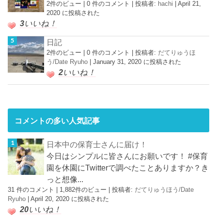
2件のビュー
|
0 件のコメント
|
投稿者:
hachi
|
April 21,
2020 に投稿された
3
いいね！
日記
2件のビュー
|
0 件のコメント
|
投稿者:
だてりゅうほ
う/Date Ryuho
|
January 31, 2020 に投稿された
2
いいね！
コメントの多い人気記事
日本中の保育士さんに届け！
今日はシンプルに皆さんにお願いです！ #保育
園を休園にTwitterで調べたことありますか？き
っと想像...
31 件のコメント
|
1,882件のビュー
|
投稿者:
だてりゅうほう/Date
Ryuho
|
April 20, 2020 に投稿された
20
いいね！