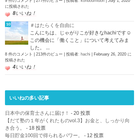
9 件のコメント
|
277件のビュー
|
投稿者:
kondoumidori
|
July 1, 2020
に投稿された
8
いいね！
＃はたらくを自由に
こんにちは、じゃがりこが好きなhachiです☺︎
この機会に「働くこと」について考えてみま
した。 ...
8 件のコメント
|
213件のビュー
|
投稿者:
hachi
|
February 26, 2020 に
投稿された
4
いいね！
いいねの多い記事
日本中の保育士さんに届け！
- 20 投票
【だて塾の１年がくれたものvol.3】お金と、しっかり向
き合う。
- 18 投票
毎日貯金100回で得られるパワー。
- 12 投票