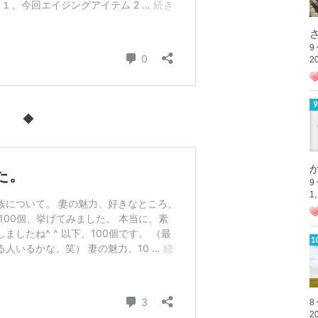
さ
9
2
◆
か
9
1
8
2