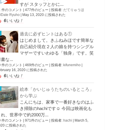
すが スタッフとかに...
1 件のコメント
|
477件のビュー
|
投稿者:
だてりゅうほ
/Date Ryuho
|
May 13, 2020 に投稿された
6
いいね！
過去に必ずヒントはある①
はじめまして。きふねみほです簡単な
自己紹介現在２人の娘を持つシングル
マザーですいわゆる「独身」です。笑
書な...
0 件のコメント
|
469件のビュー
|
投稿者:
kifunemiho
|
ebruary 16, 2020 に投稿された
6
いいね！
絵本「かいじゅうたちのいるところ」
から学ぶ
こんにちは、家事で一番好きなのはふ
き掃除のhachiです☺︎ 今回は映画化も
れ、世界中で約2000万...
0 件のコメント
|
971件のビュー
|
投稿者:
hachi
|
March 5,
020 に投稿された