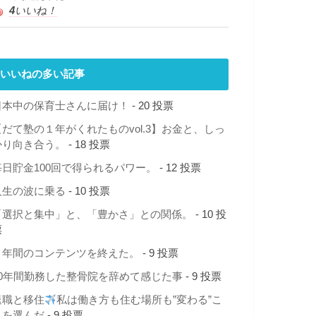
4
いいね！
いいねの多い記事
日本中の保育士さんに届け！
- 20 投票
【だて塾の１年がくれたものvol.3】お金と、しっ
かり向き合う。
- 18 投票
毎日貯金100回で得られるパワー。
- 12 投票
人生の波に乗る
- 10 投票
「選択と集中」と、「豊かさ」との関係。
- 10 投
票
１年間のコンテンツを終えた。
- 9 投票
10年間勤務した整骨院を辞めて感じた事
- 9 投票
退職と移住
私は働き方も住む場所も”変わる”こ
とを選んだ
- 9 投票