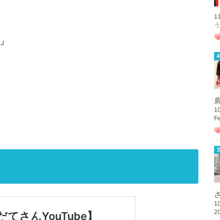
1
う
2」
肩
1
F
さ
1
2