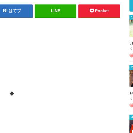
はてブ
LINE
Pocket
3
う
◆
1
う