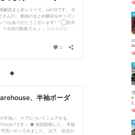
1
M
◆
9
2