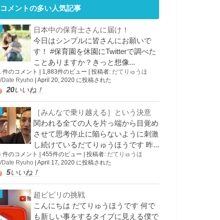
コメントの多い人気記事
日本中の保育士さんに届け！
今日はシンプルに皆さんにお願いで
す！ #保育園を休園にTwitterで調べた
ことありますか？きっと想像...
1 件のコメント
|
1,883件のビュー
|
投稿者:
だてりゅうほ
/Date Ryuho
|
April 20, 2020 に投稿された
20
いいね！
［みんなで乗り越える］という決意
関われる全ての人を片っ端から目覚め
させて思考停止に陥らないように刺激
し続けているだてりゅうほうです 昨...
4 件のコメント
|
455件のビュー
|
投稿者:
だてりゅうほ
/Date Ryuho
|
April 17, 2020 に投稿された
5
いいね！
超ビビリの挑戦
こんにちは だてりゅうほうです 何で
も新しい事をするタイプに見える僕で