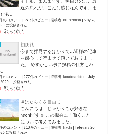
イトル、まんまです。笑自分のここ最
近の流れが、こんな感じなんです。ま
に数...
 件のコメント
|
361件のビュー
|
投稿者:
kifunemiho
|
May 4,
020 に投稿された
3
いいね！
初挑戦
今まで拝見するばかりで…皆様の記事
を感心して読ませて頂いておりまし
た。 恥ずかしい事に投稿の仕方もわ
...
 件のコメント
|
277件のビュー
|
投稿者:
kondoumidori
|
July
, 2020 に投稿された
8
いいね！
＃はたらくを自由に
こんにちは、じゃがりこが好きな
hachiです☺︎ この機会に「働くこと」
について考えてみました。 ...
 件のコメント
|
213件のビュー
|
投稿者:
hachi
|
February 26,
020 に投稿された