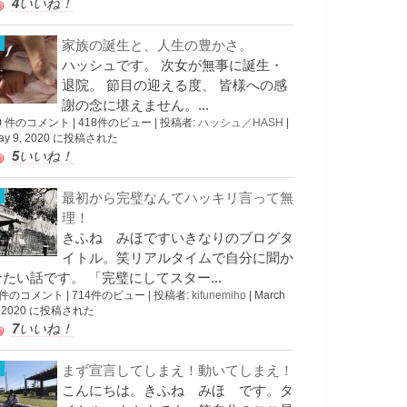
4
いいね！
家族の誕生と、人生の豊かさ。
ハッシュです。 次女が無事に誕生・
退院。 節目の迎える度、 皆様への感
謝の念に堪えません。...
0 件のコメント
|
418件のビュー
|
投稿者:
ハッシュ／HASH
|
ay 9, 2020 に投稿された
5
いいね！
最初から完璧なんてハッキリ言って無
理！
きふね みほですいきなりのブログタ
イトル。笑リアルタイムで自分に聞か
せたい話です。 「完璧にしてスター...
 件のコメント
|
714件のビュー
|
投稿者:
kifunemiho
|
March
, 2020 に投稿された
7
いいね！
まず宣言してしまえ！動いてしまえ！
こんにちは。きふね みほ です。タ