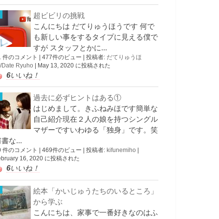
超ビビリの挑戦
こんにちは だてりゅうほうです 何で
も新しい事をするタイプに見える僕で
すが スタッフとかに...
1 件のコメント
|
477件のビュー
|
投稿者:
だてりゅうほ
/Date Ryuho
|
May 13, 2020 に投稿された
6
いいね！
過去に必ずヒントはある①
はじめまして。きふねみほです簡単な
自己紹介現在２人の娘を持つシングル
マザーですいわゆる「独身」です。笑
書な...
0 件のコメント
|
469件のビュー
|
投稿者:
kifunemiho
|
ebruary 16, 2020 に投稿された
6
いいね！
絵本「かいじゅうたちのいるところ」
から学ぶ
こんにちは、家事で一番好きなのはふ