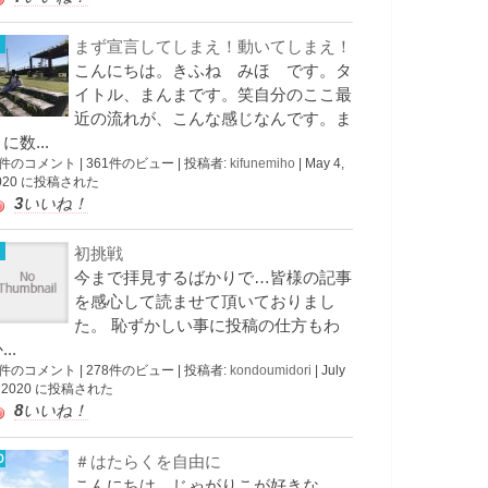
まず宣言してしまえ！動いてしまえ！
こんにちは。きふね みほ です。タ
イトル、まんまです。笑自分のここ最
近の流れが、こんな感じなんです。ま
に数...
 件のコメント
|
361件のビュー
|
投稿者:
kifunemiho
|
May 4,
020 に投稿された
3
いいね！
初挑戦
今まで拝見するばかりで…皆様の記事
を感心して読ませて頂いておりまし
た。 恥ずかしい事に投稿の仕方もわ
...
 件のコメント
|
278件のビュー
|
投稿者:
kondoumidori
|
July
, 2020 に投稿された
8
いいね！
＃はたらくを自由に
こんにちは、じゃがりこが好きな