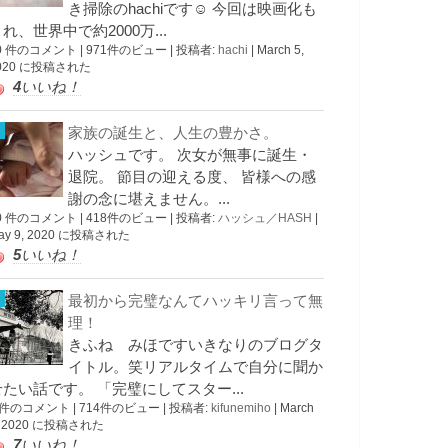
き掃除のhachiです☺︎ 今回は映画化も
れ、世界中で約2000万...
0 件のコメント
|
971件のビュー
|
投稿者:
hachi
|
March 5,
020 に投稿された
4
いいね！
家族の誕生と、人生の豊かさ。
ハッシュです。 次女が無事に誕生・
退院。 節目の迎える度、 皆様への感
謝の念に堪えません。...
0 件のコメント
|
418件のビュー
|
投稿者:
ハッシュ／HASH
|
ay 9, 2020 に投稿された
5
いいね！
最初から完璧なんてハッキリ言って無
理！
きふね みほですいきなりのブログタ
イトル。笑リアルタイムで自分に聞か
せたい話です。 「完璧にしてスター...
 件のコメント
|
714件のビュー
|
投稿者:
kifunemiho
|
March
, 2020 に投稿された
7
いいね！