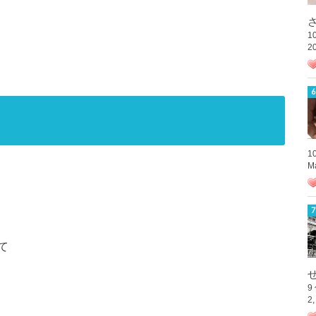
さ
1
2
1
M
て
9
2