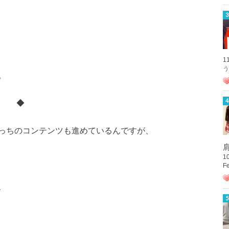
1
う
。
◆
っちのコンテンツも進めているんですが、
肩
1
F
、