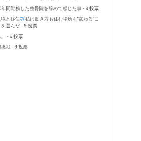
10年間勤務した整骨院を辞めて感じた事
- 9 投票
退職と移住
私は働き方も住む場所も”変わる”こ
とを選んだ
- 9 投票
母。
- 9 投票
初挑戦
- 8 投票