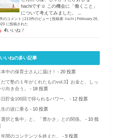
hachiです☺︎ この機会に「働くこと」
について考えてみました。 ...
 件のコメント
|
213件のビュー
|
投稿者:
hachi
|
February 26,
020 に投稿された
4
いいね！
いいねの多い記事
日本中の保育士さんに届け！
- 20 投票
【だて塾の１年がくれたものvol.3】お金と、しっ
かり向き合う。
- 18 投票
毎日貯金100回で得られるパワー。
- 12 投票
人生の波に乗る
- 10 投票
「選択と集中」と、「豊かさ」との関係。
- 10 投
票
１年間のコンテンツを終えた。
- 9 投票