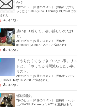
か？
2件のビュー
|
0 件のコメント
|
投稿者:
だてり
ゅうほう/Date Ryuho
|
February 13, 2020 に投
された
3
いいね！
凄い有り難くて、凄い嬉しいのだけ
ど、
2件のビュー
|
0 件のコメント
|
投稿者:
gorimashi
|
June 27, 2021 に投稿された
6
いいね！
「やりたくてもできていない事」リス
トと、「やってる時間減らしたい事」
リスト。
2件のビュー
|
0 件のコメント
|
投稿者:
ハッシ
／HASH
|
May 14, 2020 に投稿された
2
いいね！
螺旋階段。
2件のビュー
|
0 件のコメント
|
投稿者:
ハッシ
ュ／HASH
|
February 6, 2020 に投稿された