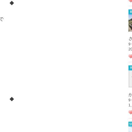
◆
で
さ
9
2
か
◆
9
1