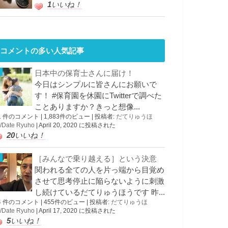
1
いいね！
コメントの多い人気記事
日本中の保育士さんに届け！
今日はシンプルに皆さんにお願いで
す！ #保育園を休園にTwitterで調べた
ことありますか？きっと想像...
1 件のコメント
|
1,883件のビュー
|
投稿者:
だてりゅうほ
/Date Ryuho
|
April 20, 2020 に投稿された
20
いいね！
［みんなで乗り越える］という決意
関われる全ての人を片っ端から目覚め
させて思考停止に陥らないように刺激
し続けているだてりゅうほうです 昨...
4 件のコメント
|
455件のビュー
|
投稿者:
だてりゅうほ
/Date Ryuho
|
April 17, 2020 に投稿された
5
いいね！