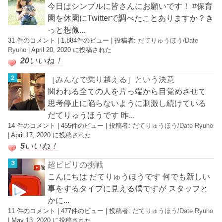
今日はシンプルに皆さんにお願いです！ #保育
園を休園にTwitterで調べたことありますか？き
っと想像...
31 件のコメント
|
1,884件のビュー
|
投稿者:
だてりゅうほう/Date
Ryuho
|
April 20, 2020 に投稿された
20
いいね！
［みんなで乗り越える］という決意
関われる全ての人を片っ端から目覚めさせて
思考停止に陥らないように刺激し続けている
だてりゅうほうです 昨...
14 件のコメント
|
455件のビュー
|
投稿者:
だてりゅうほう/Date Ryuho
|
April 17, 2020 に投稿された
5
いいね！
超ビビリの挑戦
こんにちは だてりゅうほうです 何でも新しい
事をするタイプに見える僕ですが スタッフと
かに...
11 件のコメント
|
477件のビュー
|
投稿者:
だてりゅうほう/Date Ryuho
|
May 13, 2020 に投稿された