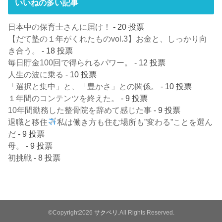
いいねの多い記事
日本中の保育士さんに届け！
- 20 投票
【だて塾の１年がくれたものvol.3】お金と、しっかり向
き合う。
- 18 投票
毎日貯金100回で得られるパワー。
- 12 投票
人生の波に乗る
- 10 投票
「選択と集中」と、「豊かさ」との関係。
- 10 投票
１年間のコンテンツを終えた。
- 9 投票
10年間勤務した整骨院を辞めて感じた事
- 9 投票
退職と移住
私は働き方も住む場所も”変わる”ことを選ん
だ
- 9 投票
母。
- 9 投票
初挑戦
- 8 投票
©Copyright2026
サクペリ
.All Rights Reserved.