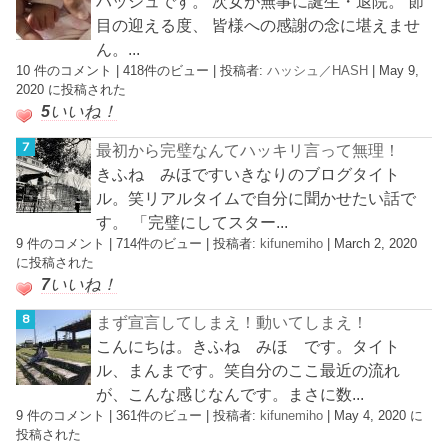
ハッシュです。 次女が無事に誕生・退院。 節
目の迎える度、 皆様への感謝の念に堪えませ
ん。...
10 件のコメント
|
418件のビュー
|
投稿者:
ハッシュ／HASH
|
May 9,
2020 に投稿された
5
いいね！
最初から完璧なんてハッキリ言って無理！
きふね みほですいきなりのブログタイト
ル。笑リアルタイムで自分に聞かせたい話で
す。 「完璧にしてスター...
9 件のコメント
|
714件のビュー
|
投稿者:
kifunemiho
|
March 2, 2020
に投稿された
7
いいね！
まず宣言してしまえ！動いてしまえ！
こんにちは。きふね みほ です。タイト
ル、まんまです。笑自分のここ最近の流れ
が、こんな感じなんです。まさに数...
9 件のコメント
|
361件のビュー
|
投稿者:
kifunemiho
|
May 4, 2020 に
投稿された