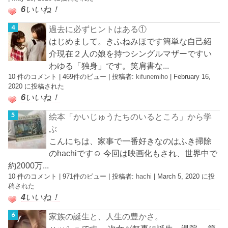
6
いいね！
過去に必ずヒントはある①
はじめまして。きふねみほです簡単な自己紹
介現在２人の娘を持つシングルマザーですい
わゆる「独身」です。笑肩書な...
10 件のコメント
|
469件のビュー
|
投稿者:
kifunemiho
|
February 16,
2020 に投稿された
6
いいね！
絵本「かいじゅうたちのいるところ」から学
ぶ
こんにちは、家事で一番好きなのはふき掃除
のhachiです☺︎ 今回は映画化もされ、世界中で
約2000万...
10 件のコメント
|
971件のビュー
|
投稿者:
hachi
|
March 5, 2020 に投
稿された
4
いいね！
家族の誕生と、人生の豊かさ。