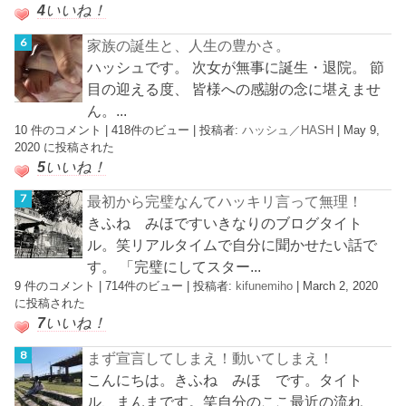
4
いいね！
家族の誕生と、人生の豊かさ。
ハッシュです。 次女が無事に誕生・退院。 節
目の迎える度、 皆様への感謝の念に堪えませ
ん。...
10 件のコメント
|
418件のビュー
|
投稿者:
ハッシュ／HASH
|
May 9,
2020 に投稿された
5
いいね！
最初から完璧なんてハッキリ言って無理！
きふね みほですいきなりのブログタイト
ル。笑リアルタイムで自分に聞かせたい話で
す。 「完璧にしてスター...
9 件のコメント
|
714件のビュー
|
投稿者:
kifunemiho
|
March 2, 2020
に投稿された
7
いいね！
まず宣言してしまえ！動いてしまえ！
こんにちは。きふね みほ です。タイト
ル、まんまです。笑自分のここ最近の流れ