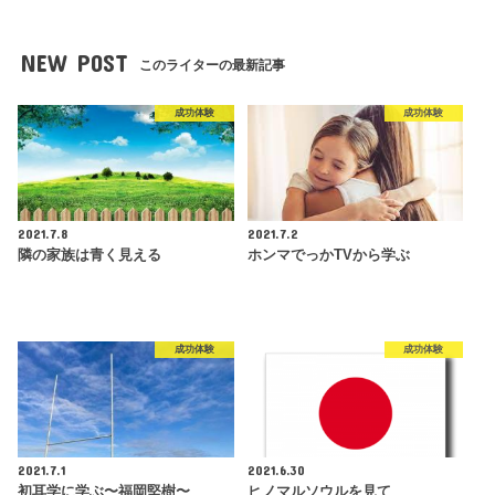
NEW POST
このライターの最新記事
成功体験
成功体験
2021.7.8
2021.7.2
隣の家族は青く見える
ホンマでっかTVから学ぶ
成功体験
成功体験
2021.7.1
2021.6.30
初耳学に学ぶ〜福岡堅樹〜
ヒノマルソウルを見て