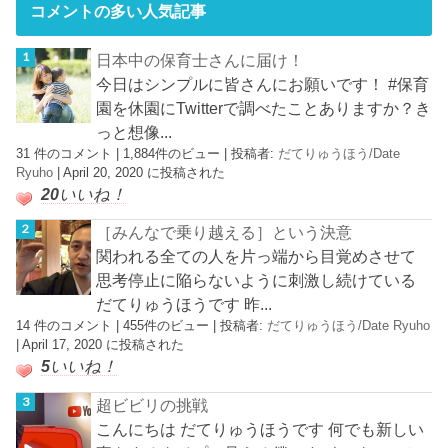
コメントの多い人気記事
日本中の保育士さんに届け！
今日はシンプルに皆さんにお願いです！ #保育
園を休園にTwitterで調べたことありますか？き
っと想像...
31 件のコメント
|
1,884件のビュー
|
投稿者:
だてりゅうほう/Date
Ryuho
|
April 20, 2020 に投稿された
20
いいね！
［みんなで乗り越える］という決意
関われる全ての人を片っ端から目覚めさせて
思考停止に陥らないように刺激し続けている
だてりゅうほうです 昨...
14 件のコメント
|
455件のビュー
|
投稿者:
だてりゅうほう/Date Ryuho
|
April 17, 2020 に投稿された
5
いいね！
超ビビリの挑戦
こんにちは だてりゅうほうです 何でも新しい