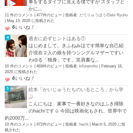
事をするタイプに見える僕ですが スタッフと
かに...
11 件のコメント
|
477件のビュー
|
投稿者:
だてりゅうほう/Date Ryuho
|
May 13, 2020 に投稿された
6
いいね！
過去に必ずヒントはある①
はじめまして。きふねみほです簡単な自己紹
介現在２人の娘を持つシングルマザーですい
わゆる「独身」です。笑肩書な...
10 件のコメント
|
469件のビュー
|
投稿者:
kifunemiho
|
February 16,
2020 に投稿された
6
いいね！
絵本「かいじゅうたちのいるところ」から学
ぶ
こんにちは、家事で一番好きなのはふき掃除
のhachiです☺︎ 今回は映画化もされ、世界中で
約2000万...
10 件のコメント
|
972件のビュー
|
投稿者:
hachi
|
March 5, 2020 に投
稿された