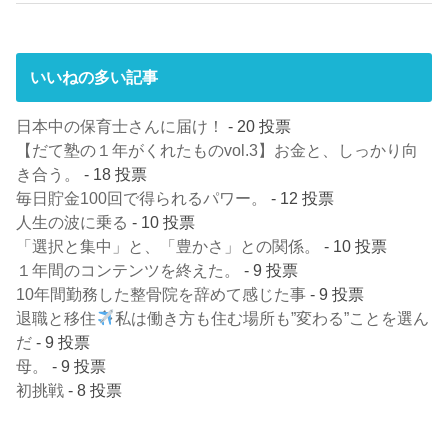
いいねの多い記事
日本中の保育士さんに届け！
- 20 投票
【だて塾の１年がくれたものvol.3】お金と、しっかり向
き合う。
- 18 投票
毎日貯金100回で得られるパワー。
- 12 投票
人生の波に乗る
- 10 投票
「選択と集中」と、「豊かさ」との関係。
- 10 投票
１年間のコンテンツを終えた。
- 9 投票
10年間勤務した整骨院を辞めて感じた事
- 9 投票
退職と移住
私は働き方も住む場所も”変わる”ことを選ん
だ
- 9 投票
母。
- 9 投票
初挑戦
- 8 投票