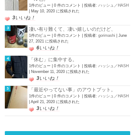
1件のビュー
|
0 件のコメント
|
投稿者:
ハッシュ／HASH
|
May 10, 2020 に投稿された
3
いいね！
凄い有り難くて、凄い嬉しいのだけど、
1件のビュー
|
0 件のコメント
|
投稿者:
gorimashi
|
June
27, 2021 に投稿された
6
いいね！
「休む」に集中する。
1件のビュー
|
0 件のコメント
|
投稿者:
ハッシュ／HASH
|
November 11, 2020 に投稿された
3
いいね！
「最近やってない事」のアウトプット。
1件のビュー
|
0 件のコメント
|
投稿者:
ハッシュ／HASH
|
April 21, 2020 に投稿された
3
いいね！