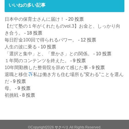
いいねの多い記事
日本中の保育士さんに届け！
- 20 投票
【だて塾の１年がくれたものvol.3】お金と、しっかり向
き合う。
- 18 投票
毎日貯金100回で得られるパワー。
- 12 投票
人生の波に乗る
- 10 投票
「選択と集中」と、「豊かさ」との関係。
- 10 投票
１年間のコンテンツを終えた。
- 9 投票
10年間勤務した整骨院を辞めて感じた事
- 9 投票
退職と移住
私は働き方も住む場所も”変わる”ことを選ん
だ
- 9 投票
母。
- 9 投票
初挑戦
- 8 投票
©Copyright2026
サクペリ
.All Rights Reserved.