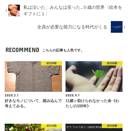
私は泣いた、みんなは笑った..０歳の世界〈絵本を
ギフトに１〉
全員が必要な能力になる時代がくる
RECOMMEND
こちらの記事も人気です。
成功体験
成功体験
2020.3.1
2020.9.7
好きなモノについて、踏み込んで
11歳☺︎助けられなかった命《わ
考えてみる。
たしの100年》
成功体験
成功体験