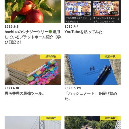
2020.6.8
2020.4.4
hachi☺︎のシナジーツリー
運用
YouTubeを貼ってみた
しているプラットホーム紹介〈学
び日記２〉
成功体験
成功体験
2021.6.10
2020.5.29
思考整理の最強ツール。
「ハッシュノート」を綴り始め
た。
成功体験
成功体験