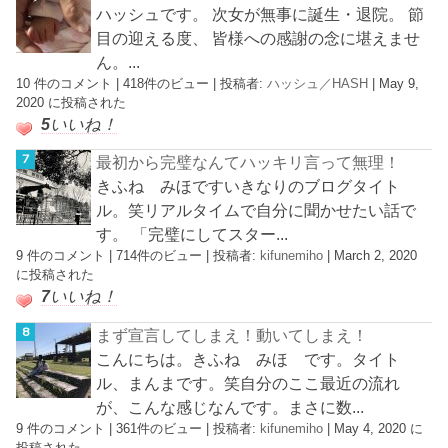
ハッシュです。 次女が無事に誕生・退院。 節
目の迎える度、 皆様への感謝の念に堪えませ
ん。...
10 件のコメント
|
418件のビュー
|
投稿者:
ハッシュ／HASH
|
May 9,
2020 に投稿された
5
いいね！
最初から完璧なんてハッキリ言って無理！
きふね みほですいきなりのブログタイト
ル。笑リアルタイムで自分に聞かせたい話で
す。 「完璧にしてスター...
9 件のコメント
|
714件のビュー
|
投稿者:
kifunemiho
|
March 2, 2020
に投稿された
7
いいね！
まず宣言してしまえ！動いてしまえ！
こんにちは。きふね みほ です。タイト
ル、まんまです。笑自分のここ最近の流れ
が、こんな感じなんです。まさに数...
9 件のコメント
|
361件のビュー
|
投稿者:
kifunemiho
|
May 4, 2020 に
投稿された