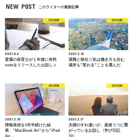
NEW POST
このライターの最新記事
成功体験
成功体験
2021.8.6
2021.5.12
普通の保育士が１年後に有料
退職と移住
私は働き方も住む
noteをリリースしたお話し☺︎
場所も”変わる”ことを選んだ
成功体験
成功体験
2021.5.10
2021.3.17
情報発信を1年半続けた結
夫婦のすれ違いが、産後うつに繋
果、”MacBook Air”から”iPad
がっているお話し〈学び日記
Air…
10〉