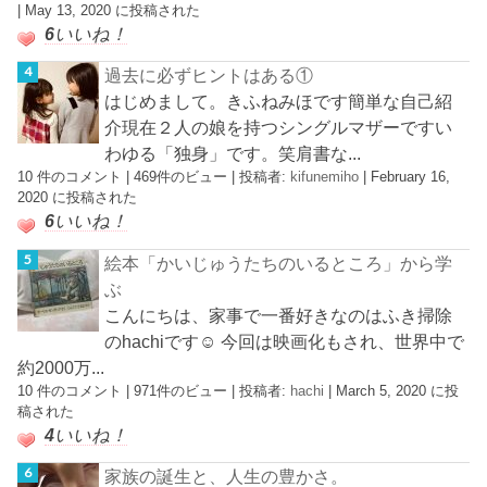
|
May 13, 2020 に投稿された
6
いいね！
過去に必ずヒントはある①
はじめまして。きふねみほです簡単な自己紹
介現在２人の娘を持つシングルマザーですい
わゆる「独身」です。笑肩書な...
10 件のコメント
|
469件のビュー
|
投稿者:
kifunemiho
|
February 16,
2020 に投稿された
6
いいね！
絵本「かいじゅうたちのいるところ」から学
ぶ
こんにちは、家事で一番好きなのはふき掃除
のhachiです☺︎ 今回は映画化もされ、世界中で
約2000万...
10 件のコメント
|
971件のビュー
|
投稿者:
hachi
|
March 5, 2020 に投
稿された
4
いいね！
家族の誕生と、人生の豊かさ。