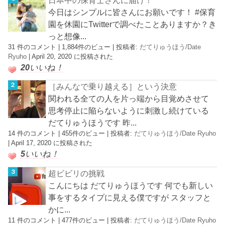
日本中の保育士さんに届け！
今日はシンプルに皆さんにお願いです！ #保育
園を休園にTwitterで調べたことありますか？き
っと想像...
31 件のコメント
|
1,884件のビュー
|
投稿者:
だてりゅうほう/Date
Ryuho
|
April 20, 2020 に投稿された
20
いいね！
［みんなで乗り越える］という決意
関われる全ての人を片っ端から目覚めさせて
思考停止に陥らないように刺激し続けている
だてりゅうほうです 昨...
14 件のコメント
|
455件のビュー
|
投稿者:
だてりゅうほう/Date Ryuho
|
April 17, 2020 に投稿された
5
いいね！
超ビビリの挑戦
こんにちは だてりゅうほうです 何でも新しい
事をするタイプに見える僕ですが スタッフと
かに...
11 件のコメント
|
477件のビュー
|
投稿者:
だてりゅうほう/Date Ryuho