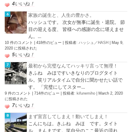
4
いいね！
家族の誕生と、人生の豊かさ。
ハッシュです。 次女が無事に誕生・退院。 節
目の迎える度、 皆様への感謝の念に堪えませ
ん。...
10 件のコメント
|
418件のビュー
|
投稿者:
ハッシュ／HASH
|
May 9,
2020 に投稿された
5
いいね！
最初から完璧なんてハッキリ言って無理！
きふね みほですいきなりのブログタイト
ル。笑リアルタイムで自分に聞かせたい話で
す。 「完璧にしてスター...
9 件のコメント
|
714件のビュー
|
投稿者:
kifunemiho
|
March 2, 2020
に投稿された
7
いいね！
まず宣言してしまえ！動いてしまえ！
こんにちは。きふね みほ です。タイト
ル、まんまです。笑自分のここ最近の流れ