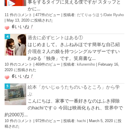
事をするタイプに見える僕ですが スタッフと
かに...
11 件のコメント
|
477件のビュー
|
投稿者:
だてりゅうほう/Date Ryuho
|
May 13, 2020 に投稿された
6
いいね！
過去に必ずヒントはある①
はじめまして。きふねみほです簡単な自己紹
介現在２人の娘を持つシングルマザーですい
わゆる「独身」です。笑肩書な...
10 件のコメント
|
469件のビュー
|
投稿者:
kifunemiho
|
February 16,
2020 に投稿された
6
いいね！
絵本「かいじゅうたちのいるところ」から学
ぶ
こんにちは、家事で一番好きなのはふき掃除
のhachiです☺︎ 今回は映画化もされ、世界中で
約2000万...
10 件のコメント
|
972件のビュー
|
投稿者:
hachi
|
March 5, 2020 に投
稿された