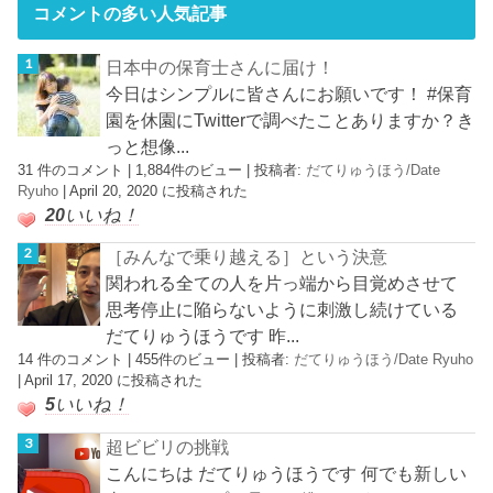
コメントの多い人気記事
日本中の保育士さんに届け！
今日はシンプルに皆さんにお願いです！ #保育
園を休園にTwitterで調べたことありますか？き
っと想像...
31 件のコメント
|
1,884件のビュー
|
投稿者:
だてりゅうほう/Date
Ryuho
|
April 20, 2020 に投稿された
20
いいね！
［みんなで乗り越える］という決意
関われる全ての人を片っ端から目覚めさせて
思考停止に陥らないように刺激し続けている
だてりゅうほうです 昨...
14 件のコメント
|
455件のビュー
|
投稿者:
だてりゅうほう/Date Ryuho
|
April 17, 2020 に投稿された
5
いいね！
超ビビリの挑戦
こんにちは だてりゅうほうです 何でも新しい