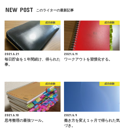
NEW POST
このライターの最新記事
成功体験
成功体験
2021.6.21
2021.6.11
毎日貯金を１年間続け、得られた
ワークアウトを習慣化する。
事。
成功体験
成功体験
2021.6.10
2021.6.9
思考整理の最強ツール。
働き方を変え１ヶ月で得られた気
づき。