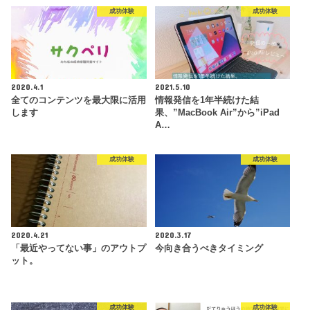
成功体験
成功体験
2020.4.1
2021.5.10
全てのコンテンツを最大限に活用
情報発信を1年半続けた結
します
果、”MacBook Air”から”iPad
A…
成功体験
成功体験
2020.4.21
2020.3.17
「最近やってない事」のアウトプ
今向き合うべきタイミング
ット。
成功体験
成功体験