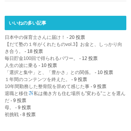
いいねの多い記事
日本中の保育士さんに届け！
- 20 投票
【だて塾の１年がくれたものvol.3】お金と、しっかり向
き合う。
- 18 投票
毎日貯金100回で得られるパワー。
- 12 投票
人生の波に乗る
- 10 投票
「選択と集中」と、「豊かさ」との関係。
- 10 投票
１年間のコンテンツを終えた。
- 9 投票
10年間勤務した整骨院を辞めて感じた事
- 9 投票
退職と移住
私は働き方も住む場所も”変わる”ことを選ん
だ
- 9 投票
母。
- 9 投票
初挑戦
- 8 投票