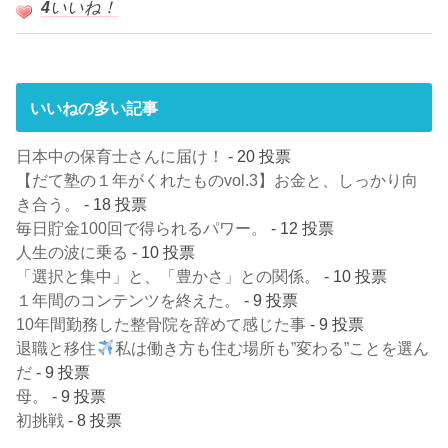
4
いいね！
いいねの多い記事
日本中の保育士さんに届け！
- 20 投票
【だて塾の１年がくれたものvol.3】お金と、しっかり向
き合う。
- 18 投票
毎日貯金100回で得られるパワー。
- 12 投票
人生の波に乗る
- 10 投票
「選択と集中」と、「豊かさ」との関係。
- 10 投票
１年間のコンテンツを終えた。
- 9 投票
10年間勤務した整骨院を辞めて感じた事
- 9 投票
退職と移住
私は働き方も住む場所も”変わる”ことを選ん
だ
- 9 投票
母。
- 9 投票
初挑戦
- 8 投票