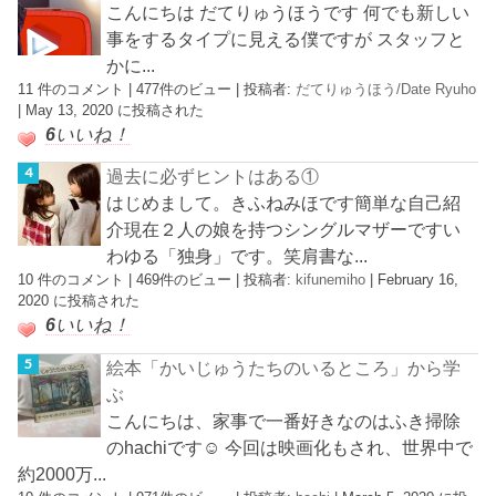
こんにちは だてりゅうほうです 何でも新しい
事をするタイプに見える僕ですが スタッフと
かに...
11 件のコメント
|
477件のビュー
|
投稿者:
だてりゅうほう/Date Ryuho
|
May 13, 2020 に投稿された
6
いいね！
過去に必ずヒントはある①
はじめまして。きふねみほです簡単な自己紹
介現在２人の娘を持つシングルマザーですい
わゆる「独身」です。笑肩書な...
10 件のコメント
|
469件のビュー
|
投稿者:
kifunemiho
|
February 16,
2020 に投稿された
6
いいね！
絵本「かいじゅうたちのいるところ」から学
ぶ
こんにちは、家事で一番好きなのはふき掃除
のhachiです☺︎ 今回は映画化もされ、世界中で
約2000万...