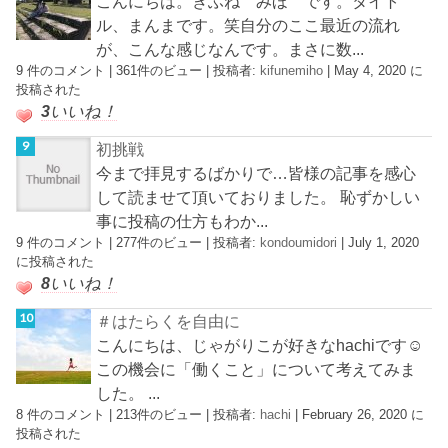
こんにちは。きふね みほ です。タイト
ル、まんまです。笑自分のここ最近の流れ
が、こんな感じなんです。まさに数...
9 件のコメント
|
361件のビュー
|
投稿者:
kifunemiho
|
May 4, 2020 に
投稿された
3
いいね！
初挑戦
今まで拝見するばかりで…皆様の記事を感心
して読ませて頂いておりました。 恥ずかしい
事に投稿の仕方もわか...
9 件のコメント
|
277件のビュー
|
投稿者:
kondoumidori
|
July 1, 2020
に投稿された
8
いいね！
＃はたらくを自由に
こんにちは、じゃがりこが好きなhachiです☺︎
この機会に「働くこと」について考えてみま
した。 ...
8 件のコメント
|
213件のビュー
|
投稿者:
hachi
|
February 26, 2020 に
投稿された