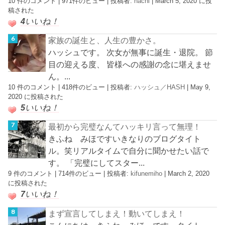
10 件のコメント
|
971件のビュー
|
投稿者:
hachi
|
March 5, 2020 に投
稿された
4
いいね！
家族の誕生と、人生の豊かさ。
ハッシュです。 次女が無事に誕生・退院。 節
目の迎える度、 皆様への感謝の念に堪えませ
ん。...
10 件のコメント
|
418件のビュー
|
投稿者:
ハッシュ／HASH
|
May 9,
2020 に投稿された
5
いいね！
最初から完璧なんてハッキリ言って無理！
きふね みほですいきなりのブログタイト
ル。笑リアルタイムで自分に聞かせたい話で
す。 「完璧にしてスター...
9 件のコメント
|
714件のビュー
|
投稿者:
kifunemiho
|
March 2, 2020
に投稿された
7
いいね！
まず宣言してしまえ！動いてしまえ！