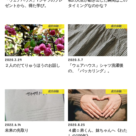
「ウェアハウス」Tシャツのプレ
私の人生が動き出した瞬間はこの
ゼントから、得た学び。
タイミングなのかな？
成功体験
成功体験
2020.3.29
2020.5.7
２人のだてりゅうほうのお話し
「ウェアハウス」シャツ洗濯後
の、「パッカリング」。
成功体験
成功体験
2022.6.14
2020.8.25
未来の先取り
４歳☺︎弟くん、妹ちゃんへ《わた
しの100年》