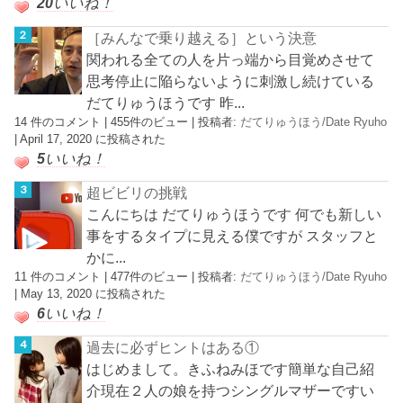
20
いいね！
［みんなで乗り越える］という決意
関われる全ての人を片っ端から目覚めさせて
思考停止に陥らないように刺激し続けている
だてりゅうほうです 昨...
14 件のコメント
|
455件のビュー
|
投稿者:
だてりゅうほう/Date Ryuho
|
April 17, 2020 に投稿された
5
いいね！
超ビビリの挑戦
こんにちは だてりゅうほうです 何でも新しい
事をするタイプに見える僕ですが スタッフと
かに...
11 件のコメント
|
477件のビュー
|
投稿者:
だてりゅうほう/Date Ryuho
|
May 13, 2020 に投稿された
6
いいね！
過去に必ずヒントはある①
はじめまして。きふねみほです簡単な自己紹
介現在２人の娘を持つシングルマザーですい