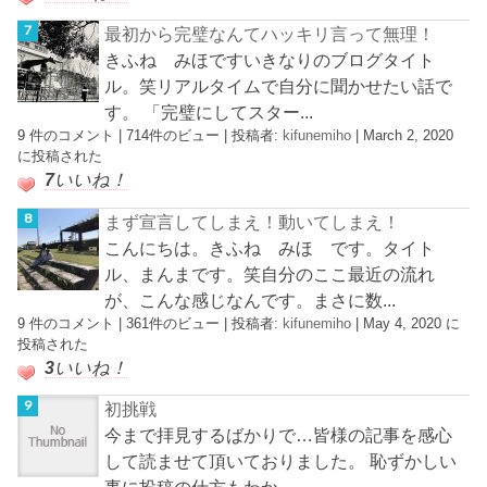
最初から完璧なんてハッキリ言って無理！
きふね みほですいきなりのブログタイト
ル。笑リアルタイムで自分に聞かせたい話で
す。 「完璧にしてスター...
9 件のコメント
|
714件のビュー
|
投稿者:
kifunemiho
|
March 2, 2020
に投稿された
7
いいね！
まず宣言してしまえ！動いてしまえ！
こんにちは。きふね みほ です。タイト
ル、まんまです。笑自分のここ最近の流れ
が、こんな感じなんです。まさに数...
9 件のコメント
|
361件のビュー
|
投稿者:
kifunemiho
|
May 4, 2020 に
投稿された
3
いいね！
初挑戦
今まで拝見するばかりで…皆様の記事を感心
して読ませて頂いておりました。 恥ずかしい