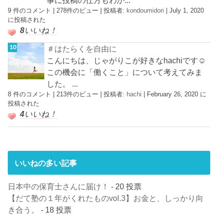
事に投稿の仕方もわか...
9 件のコメント
|
278件のビュー
|
投稿者:
kondoumidori
|
July 1, 2020
に投稿された
8
いいね！
＃はたらくを自由に
こんにちは、じゃがりこが好きなhachiです☺︎
この機会に「働くこと」について考えてみま
した。 ...
8 件のコメント
|
213件のビュー
|
投稿者:
hachi
|
February 26, 2020 に
投稿された
4
いいね！
いいねの多い記事
日本中の保育士さんに届け！
- 20 投票
【だて塾の１年がくれたものvol.3】お金と、しっかり向
き合う。
- 18 投票