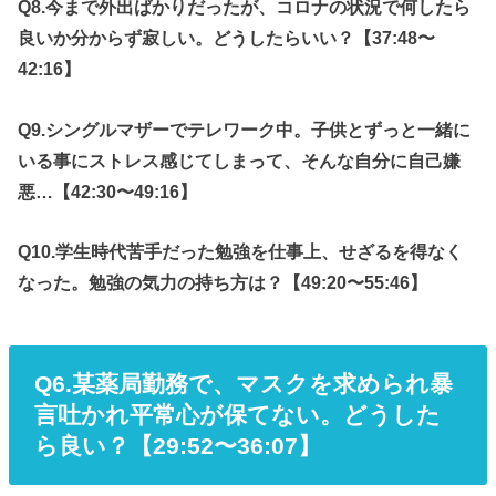
Q8.今まで外出ばかりだったが、コロナの状況で何したら
良いか分からず寂しい。どうしたらいい？【37:48〜
42:16】
Q9.シングルマザーでテレワーク中。子供とずっと一緒に
いる事にストレス感じてしまって、そんな自分に自己嫌
悪…【42:30〜49:16】
Q10.学生時代苦手だった勉強を仕事上、せざるを得なく
なった。勉強の気力の持ち方は？【49:20〜55:46】
Q6.某薬局勤務で、マスクを求められ暴
言吐かれ平常心が保てない。どうした
ら良い？【29:52〜36:07】