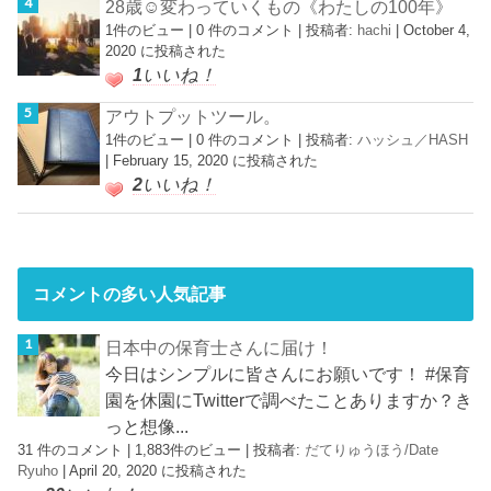
28歳☺︎変わっていくもの《わたしの100年》
1件のビュー
|
0 件のコメント
|
投稿者:
hachi
|
October 4,
2020 に投稿された
1
いいね！
アウトプットツール。
1件のビュー
|
0 件のコメント
|
投稿者:
ハッシュ／HASH
|
February 15, 2020 に投稿された
2
いいね！
コメントの多い人気記事
日本中の保育士さんに届け！
今日はシンプルに皆さんにお願いです！ #保育
園を休園にTwitterで調べたことありますか？き
っと想像...
31 件のコメント
|
1,883件のビュー
|
投稿者:
だてりゅうほう/Date
Ryuho
|
April 20, 2020 に投稿された