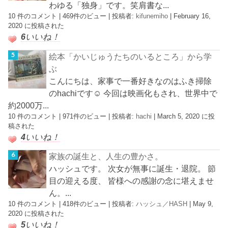
わゆる「独身」です。笑肩書な...
10 件のコメント
|
469件のビュー
|
投稿者:
kifunemiho
|
February 16,
2020 に投稿された
6
いいね！
絵本「かいじゅうたちのいるところ」から学
ぶ
こんにちは、家事で一番好きなのはふき掃除
のhachiです☺︎ 今回は映画化もされ、世界中で
約2000万...
10 件のコメント
|
971件のビュー
|
投稿者:
hachi
|
March 5, 2020 に投
稿された
4
いいね！
家族の誕生と、人生の豊かさ。
ハッシュです。 次女が無事に誕生・退院。 節
目の迎える度、 皆様への感謝の念に堪えませ
ん。...
10 件のコメント
|
418件のビュー
|
投稿者:
ハッシュ／HASH
|
May 9,
2020 に投稿された
5
いいね！