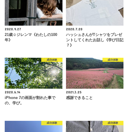
2020.9.27
2020.7.20
21歳☺︎ジレンマ《わたしの100
ハッシュさんがTシャツをプレゼ
年》
ントしてくれたお話し《学び日記
７》
成功体験
成功体験
2020.6.14
2021.3.25
iPhone 7の画面が割れた事で
感謝できること
の、学び。
成功体験
成功体験