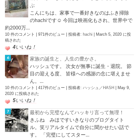
ぶ
こんにちは、家事で一番好きなのはふき掃除
のhachiです☺︎ 今回は映画化もされ、世界中で
約2000万...
10 件のコメント
|
971件のビュー
|
投稿者:
hachi
|
March 5, 2020 に投
稿された
4
いいね！
家族の誕生と、人生の豊かさ。
ハッシュです。 次女が無事に誕生・退院。 節
目の迎える度、 皆様への感謝の念に堪えませ
ん。...
10 件のコメント
|
417件のビュー
|
投稿者:
ハッシュ／HASH
|
May 9,
2020 に投稿された
5
いいね！
最初から完璧なんてハッキリ言って無理！
きふね みほですいきなりのブログタイト
ル。笑リアルタイムで自分に聞かせたい話で
す。 「完璧にしてスター...