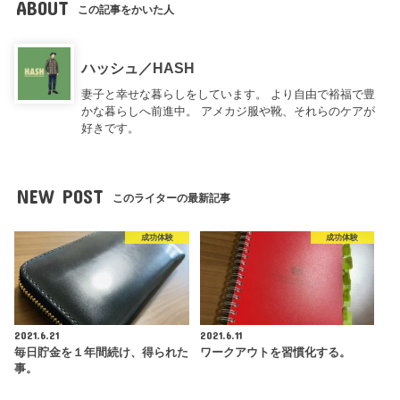
ABOUT
この記事をかいた人
ハッシュ／HASH
妻子と幸せな暮らしをしています。 より自由で裕福で豊
かな暮らしへ前進中。 アメカジ服や靴、それらのケアが
好きです。
NEW POST
このライターの最新記事
成功体験
成功体験
2021.6.21
2021.6.11
毎日貯金を１年間続け、得られた
ワークアウトを習慣化する。
事。