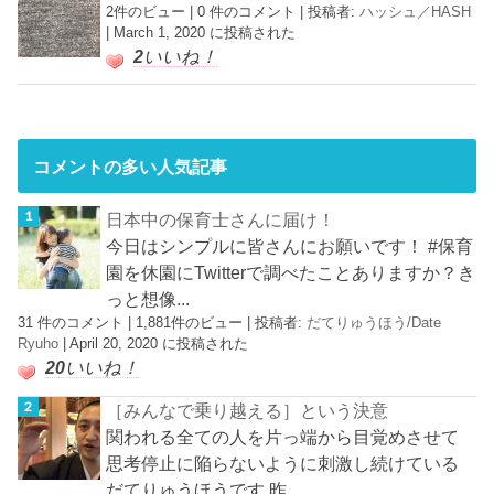
2件のビュー
|
0 件のコメント
|
投稿者:
ハッシュ／HASH
|
March 1, 2020 に投稿された
2
いいね！
コメントの多い人気記事
日本中の保育士さんに届け！
今日はシンプルに皆さんにお願いです！ #保育
園を休園にTwitterで調べたことありますか？き
っと想像...
31 件のコメント
|
1,881件のビュー
|
投稿者:
だてりゅうほう/Date
Ryuho
|
April 20, 2020 に投稿された
20
いいね！
［みんなで乗り越える］という決意
関われる全ての人を片っ端から目覚めさせて
思考停止に陥らないように刺激し続けている
だてりゅうほうです 昨...