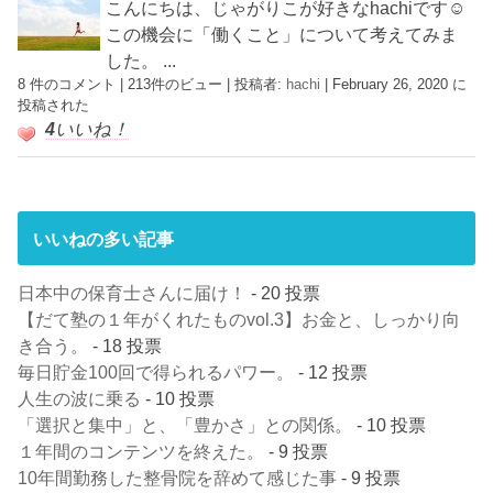
こんにちは、じゃがりこが好きなhachiです☺︎
この機会に「働くこと」について考えてみま
した。 ...
8 件のコメント
|
213件のビュー
|
投稿者:
hachi
|
February 26, 2020 に
投稿された
4
いいね！
いいねの多い記事
日本中の保育士さんに届け！
- 20 投票
【だて塾の１年がくれたものvol.3】お金と、しっかり向
き合う。
- 18 投票
毎日貯金100回で得られるパワー。
- 12 投票
人生の波に乗る
- 10 投票
「選択と集中」と、「豊かさ」との関係。
- 10 投票
１年間のコンテンツを終えた。
- 9 投票
10年間勤務した整骨院を辞めて感じた事
- 9 投票