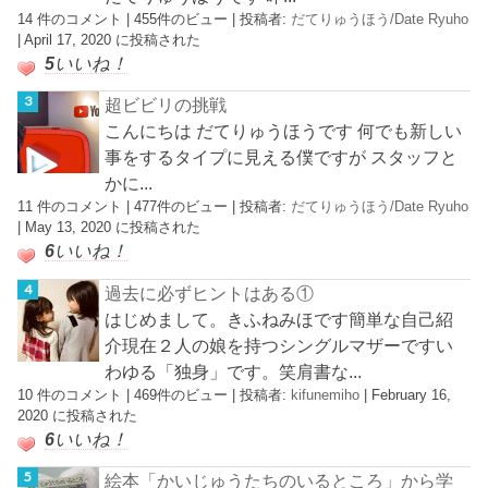
14 件のコメント
|
455件のビュー
|
投稿者:
だてりゅうほう/Date Ryuho
|
April 17, 2020 に投稿された
5
いいね！
超ビビリの挑戦
こんにちは だてりゅうほうです 何でも新しい
事をするタイプに見える僕ですが スタッフと
かに...
11 件のコメント
|
477件のビュー
|
投稿者:
だてりゅうほう/Date Ryuho
|
May 13, 2020 に投稿された
6
いいね！
過去に必ずヒントはある①
はじめまして。きふねみほです簡単な自己紹
介現在２人の娘を持つシングルマザーですい
わゆる「独身」です。笑肩書な...
10 件のコメント
|
469件のビュー
|
投稿者:
kifunemiho
|
February 16,
2020 に投稿された
6
いいね！
絵本「かいじゅうたちのいるところ」から学