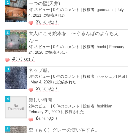
一つの壁(天井)
8件のビュー
|
0 件のコメント
|
投稿者:
gorimashi
|
July
4, 2021 に投稿された
3
いいね！
大人にこそ絵本を 〜ぐるんぱのようちえ
ん〜
3件のビュー
|
0 件のコメント
|
投稿者:
hachi
|
February
24, 2020 に投稿された
4
いいね！
ネップ感。
3件のビュー
|
0 件のコメント
|
投稿者:
ハッシュ／HASH
|
May 4, 2020 に投稿された
3
いいね！
楽しい時間
2件のビュー
|
0 件のコメント
|
投稿者:
fushikian
|
February 21, 2020 に投稿された
6
いいね！
杢（もく）グレーの使いやすさ。