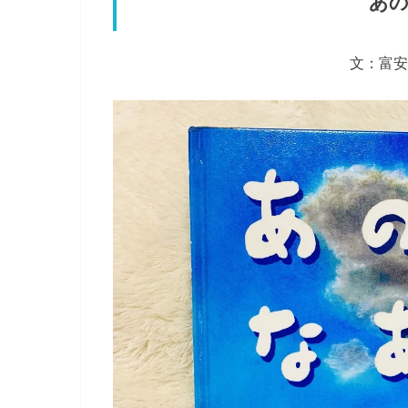
あの
文：富安