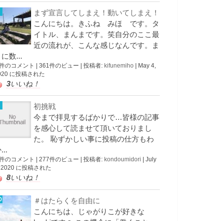
まず宣言してしまえ！動いてしまえ！
こんにちは。きふね みほ です。タ
イトル、まんまです。笑自分のここ最
近の流れが、こんな感じなんです。ま
に数...
 件のコメント
|
361件のビュー
|
投稿者:
kifunemiho
|
May 4,
020 に投稿された
3
いいね！
初挑戦
今まで拝見するばかりで…皆様の記事
を感心して読ませて頂いておりまし
た。 恥ずかしい事に投稿の仕方もわ
...
 件のコメント
|
277件のビュー
|
投稿者:
kondoumidori
|
July
, 2020 に投稿された
8
いいね！
＃はたらくを自由に
こんにちは、じゃがりこが好きな