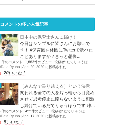
コメントの多い人気記事
日本中の保育士さんに届け！
今日はシンプルに皆さんにお願いで
す！ #保育園を休園にTwitterで調べた
ことありますか？きっと想像...
1 件のコメント
|
1,883件のビュー
|
投稿者:
だてりゅうほ
/Date Ryuho
|
April 20, 2020 に投稿された
20
いいね！
［みんなで乗り越える］という決意
関われる全ての人を片っ端から目覚め
させて思考停止に陥らないように刺激
し続けているだてりゅうほうです 昨...
4 件のコメント
|
455件のビュー
|
投稿者:
だてりゅうほ
/Date Ryuho
|
April 17, 2020 に投稿された
5
いいね！