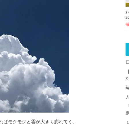
8
2
ればモクモクと雲が大きく膨れてく。