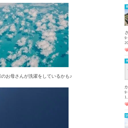
さ
9
2
様のお母さんが洗濯をしているかも♪
か
9
1