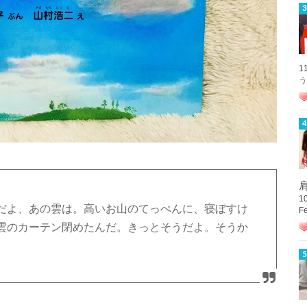
1
う
肩
1
だよ、あの雲は。高いお山のてっぺんに、寝ぼすけ
F
雲のカーテン閉めたんだ。きっとそうだよ。そうか