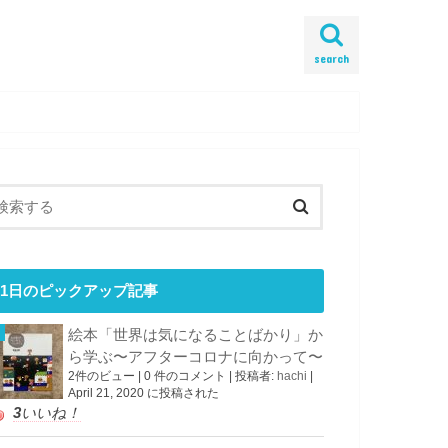
search
1日のピックアップ記事
絵本「世界は気になることばかり」か
ら学ぶ〜アフターコロナに向かって〜
2件のビュー
|
0 件のコメント
|
投稿者:
hachi
|
April 21, 2020 に投稿された
3
いいね！