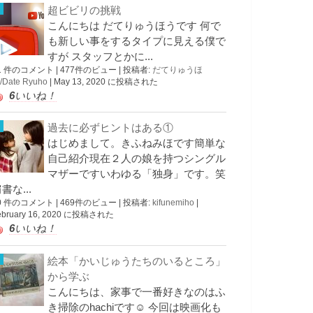
超ビビリの挑戦
こんにちは だてりゅうほうです 何で
も新しい事をするタイプに見える僕で
すが スタッフとかに...
1 件のコメント
|
477件のビュー
|
投稿者:
だてりゅうほ
/Date Ryuho
|
May 13, 2020 に投稿された
6
いいね！
過去に必ずヒントはある①
はじめまして。きふねみほです簡単な
自己紹介現在２人の娘を持つシングル
マザーですいわゆる「独身」です。笑
書な...
0 件のコメント
|
469件のビュー
|
投稿者:
kifunemiho
|
ebruary 16, 2020 に投稿された
6
いいね！
絵本「かいじゅうたちのいるところ」
から学ぶ
こんにちは、家事で一番好きなのはふ
き掃除のhachiです☺︎ 今回は映画化も