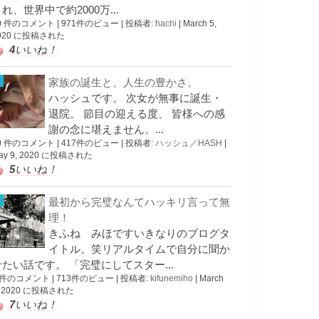
れ、世界中で約2000万...
0 件のコメント
|
971件のビュー
|
投稿者:
hachi
|
March 5,
020 に投稿された
4
いいね！
家族の誕生と、人生の豊かさ。
ハッシュです。 次女が無事に誕生・
退院。 節目の迎える度、 皆様への感
謝の念に堪えません。...
0 件のコメント
|
417件のビュー
|
投稿者:
ハッシュ／HASH
|
ay 9, 2020 に投稿された
5
いいね！
最初から完璧なんてハッキリ言って無
理！
きふね みほですいきなりのブログタ
イトル。笑リアルタイムで自分に聞か
せたい話です。 「完璧にしてスター...
 件のコメント
|
713件のビュー
|
投稿者:
kifunemiho
|
March
, 2020 に投稿された
7
いいね！