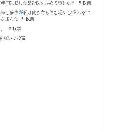
10年間勤務した整骨院を辞めて感じた事
- 9 投票
退職と移住
私は働き方も住む場所も”変わる”こ
とを選んだ
- 9 投票
母。
- 9 投票
初挑戦
- 8 投票