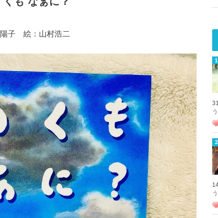
 くも なぁに？
陽子 絵：山村浩二
3
う
1
う