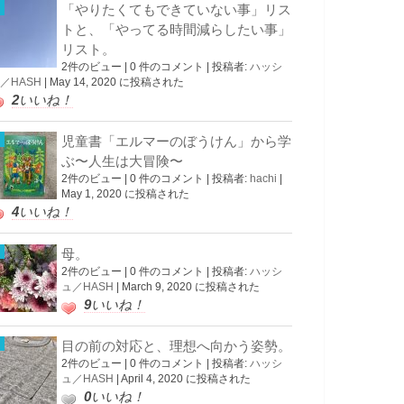
「やりたくてもできていない事」リス
トと、「やってる時間減らしたい事」
リスト。
2件のビュー
|
0 件のコメント
|
投稿者:
ハッシ
／HASH
|
May 14, 2020 に投稿された
2
いいね！
児童書「エルマーのぼうけん」から学
ぶ〜人生は大冒険〜
2件のビュー
|
0 件のコメント
|
投稿者:
hachi
|
May 1, 2020 に投稿された
4
いいね！
母。
2件のビュー
|
0 件のコメント
|
投稿者:
ハッシ
ュ／HASH
|
March 9, 2020 に投稿された
9
いいね！
目の前の対応と、理想へ向かう姿勢。
2件のビュー
|
0 件のコメント
|
投稿者:
ハッシ
ュ／HASH
|
April 4, 2020 に投稿された
0
いいね！