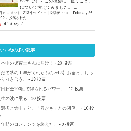
hachiです☺︎ この機会に「働くこと」
について考えてみました。 ...
 件のコメント
|
213件のビュー
|
投稿者:
hachi
|
February 26,
020 に投稿された
4
いいね！
いいねの多い記事
日本中の保育士さんに届け！
- 20 投票
【だて塾の１年がくれたものvol.3】お金と、しっ
かり向き合う。
- 18 投票
毎日貯金100回で得られるパワー。
- 12 投票
人生の波に乗る
- 10 投票
「選択と集中」と、「豊かさ」との関係。
- 10 投
票
１年間のコンテンツを終えた。
- 9 投票