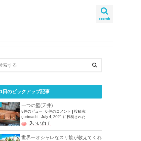
search
1日のピックアップ記事
一つの壁(天井)
8件のビュー
|
0 件のコメント
|
投稿者:
gorimashi
|
July 4, 2021 に投稿された
3
いいね！
世界一オシャレなスリ族が教えてくれ