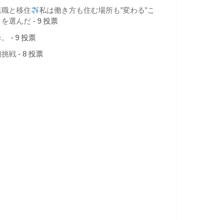
退職と移住
私は働き方も住む場所も”変わる”こ
とを選んだ
- 9 投票
母。
- 9 投票
初挑戦
- 8 投票