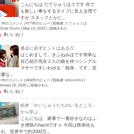
こんにちは だてりゅうほうです 何で
も新しい事をするタイプに見える僕で
すが スタッフとかに...
1 件のコメント
|
477件のビュー
|
投稿者:
だてりゅうほ
/Date Ryuho
|
May 13, 2020 に投稿された
6
いいね！
過去に必ずヒントはある①
はじめまして。きふねみほです簡単な
自己紹介現在２人の娘を持つシングル
マザーですいわゆる「独身」です。笑
書な...
0 件のコメント
|
469件のビュー
|
投稿者:
kifunemiho
|
ebruary 16, 2020 に投稿された
6
いいね！
絵本「かいじゅうたちのいるところ」
から学ぶ
こんにちは、家事で一番好きなのはふ
き掃除のhachiです☺︎ 今回は映画化も
れ、世界中で約2000万...