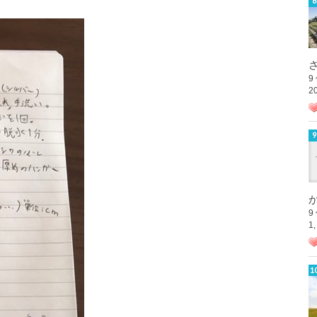
さ
9
2
か
9
1