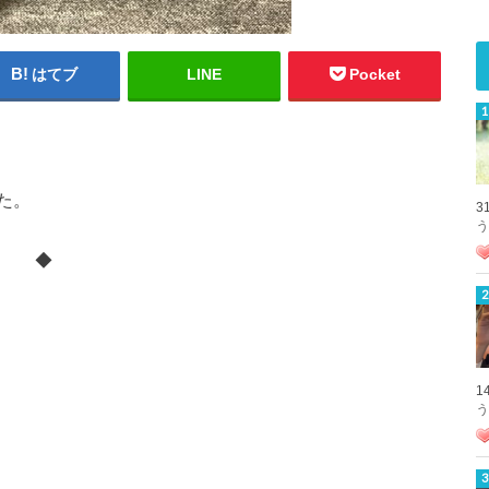
はてブ
LINE
Pocket
た。
3
う
◆
1
う