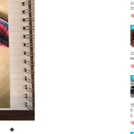
1
2
1
M
9
2
◆