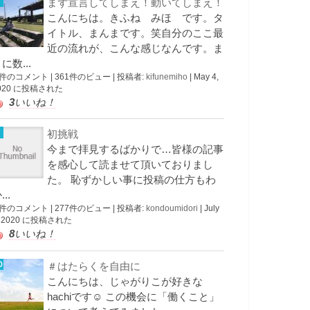
まず宣言してしまえ！動いてしまえ！
こんにちは。きふね みほ です。タ
イトル、まんまです。笑自分のここ最
近の流れが、こんな感じなんです。ま
に数...
 件のコメント
|
361件のビュー
|
投稿者:
kifunemiho
|
May 4,
020 に投稿された
3
いいね！
初挑戦
今まで拝見するばかりで…皆様の記事
を感心して読ませて頂いておりまし
た。 恥ずかしい事に投稿の仕方もわ
...
 件のコメント
|
277件のビュー
|
投稿者:
kondoumidori
|
July
, 2020 に投稿された
8
いいね！
＃はたらくを自由に
こんにちは、じゃがりこが好きな
hachiです☺︎ この機会に「働くこと」