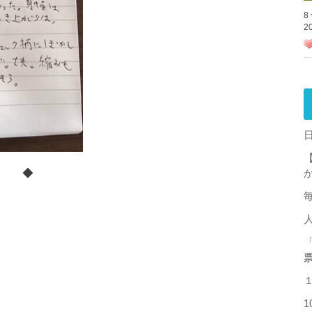
8
2
◆