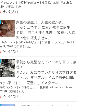
0 件のコメント
|
971件のビュー
|
投稿者:
hachi
|
March 5,
020 に投稿された
4
いいね！
家族の誕生と、人生の豊かさ。
ハッシュです。 次女が無事に誕生・
退院。 節目の迎える度、 皆様への感
謝の念に堪えません。...
0 件のコメント
|
417件のビュー
|
投稿者:
ハッシュ／HASH
|
ay 9, 2020 に投稿された
5
いいね！
最初から完璧なんてハッキリ言って無
理！
きふね みほですいきなりのブログタ
イトル。笑リアルタイムで自分に聞か
せたい話です。 「完璧にしてスター...
 件のコメント
|
713件のビュー
|
投稿者:
kifunemiho
|
March
, 2020 に投稿された
7
いいね！