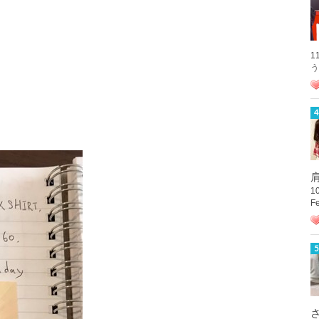
1
う
肩
1
F
さ