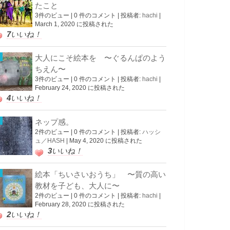
たこと
3件のビュー
|
0 件のコメント
|
投稿者:
hachi
|
March 1, 2020 に投稿された
7
いいね！
大人にこそ絵本を 〜ぐるんぱのよう
ちえん〜
3件のビュー
|
0 件のコメント
|
投稿者:
hachi
|
February 24, 2020 に投稿された
4
いいね！
ネップ感。
2件のビュー
|
0 件のコメント
|
投稿者:
ハッシ
ュ／HASH
|
May 4, 2020 に投稿された
3
いいね！
絵本「ちいさいおうち」 〜質の高い
教材を子ども、大人に〜
2件のビュー
|
0 件のコメント
|
投稿者:
hachi
|
February 28, 2020 に投稿された
2
いいね！