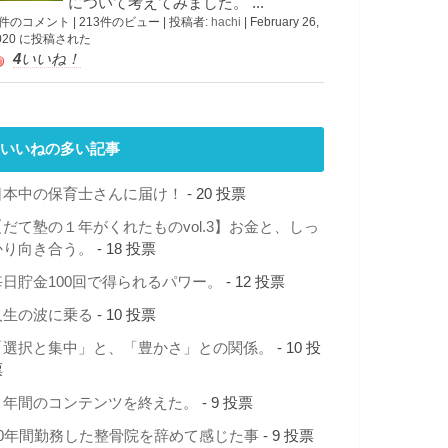
について考えてみました。 ...
 件のコメント
|
213件のビュー
|
投稿者:
hachi
|
February 26,
020 に投稿された
4
いいね！
いいねの多い記事
日本中の保育士さんに届け！
- 20 投票
【だて塾の１年がくれたものvol.3】お金と、しっ
かり向き合う。
- 18 投票
毎日貯金100回で得られるパワー。
- 12 投票
人生の波に乗る
- 10 投票
「選択と集中」と、「豊かさ」との関係。
- 10 投
票
１年間のコンテンツを終えた。
- 9 投票
10年間勤務した整骨院を辞めて感じた事
- 9 投票