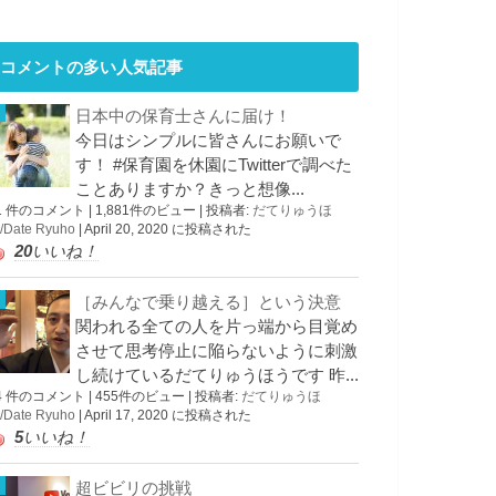
コメントの多い人気記事
日本中の保育士さんに届け！
今日はシンプルに皆さんにお願いで
す！ #保育園を休園にTwitterで調べた
ことありますか？きっと想像...
1 件のコメント
|
1,881件のビュー
|
投稿者:
だてりゅうほ
/Date Ryuho
|
April 20, 2020 に投稿された
20
いいね！
［みんなで乗り越える］という決意
関われる全ての人を片っ端から目覚め
させて思考停止に陥らないように刺激
し続けているだてりゅうほうです 昨...
4 件のコメント
|
455件のビュー
|
投稿者:
だてりゅうほ
/Date Ryuho
|
April 17, 2020 に投稿された
5
いいね！
超ビビリの挑戦