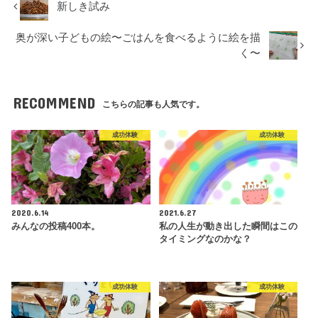
新しき試み
奥が深い子どもの絵〜ごはんを食べるように絵を描
く〜
RECOMMEND
こちらの記事も人気です。
成功体験
成功体験
2020.6.14
2021.6.27
みんなの投稿400本。
私の人生が動き出した瞬間はこの
タイミングなのかな？
成功体験
成功体験