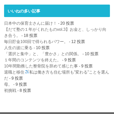
いいねの多い記事
日本中の保育士さんに届け！
- 20 投票
【だて塾の１年がくれたものvol.3】お金と、しっかり向
き合う。
- 18 投票
毎日貯金100回で得られるパワー。
- 12 投票
人生の波に乗る
- 10 投票
「選択と集中」と、「豊かさ」との関係。
- 10 投票
１年間のコンテンツを終えた。
- 9 投票
10年間勤務した整骨院を辞めて感じた事
- 9 投票
退職と移住
私は働き方も住む場所も”変わる”ことを選ん
だ
- 9 投票
母。
- 9 投票
初挑戦
- 8 投票