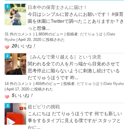
日本中の保育士さんに届け！
今日はシンプルに皆さんにお願いです！ #保育
園を休園にTwitterで調べたことありますか？き
っと想像...
31 件のコメント
|
1,883件のビュー
|
投稿者:
だてりゅうほう/Date
Ryuho
|
April 20, 2020 に投稿された
20
いいね！
［みんなで乗り越える］という決意
関われる全ての人を片っ端から目覚めさせて
思考停止に陥らないように刺激し続けている
だてりゅうほうです 昨...
14 件のコメント
|
455件のビュー
|
投稿者:
だてりゅうほう/Date Ryuho
|
April 17, 2020 に投稿された
5
いいね！
超ビビリの挑戦
こんにちは だてりゅうほうです 何でも新しい
事をするタイプに見える僕ですが スタッフと
かに...