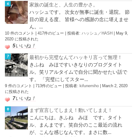
家族の誕生と、人生の豊かさ。
ハッシュです。 次女が無事に誕生・退院。 節
目の迎える度、 皆様への感謝の念に堪えませ
ん。...
10 件のコメント
|
417件のビュー
|
投稿者:
ハッシュ／HASH
|
May 9,
2020 に投稿された
5
いいね！
最初から完璧なんてハッキリ言って無理！
きふね みほですいきなりのブログタイト
ル。笑リアルタイムで自分に聞かせたい話で
す。 「完璧にしてスター...
9 件のコメント
|
713件のビュー
|
投稿者:
kifunemiho
|
March 2, 2020
に投稿された
7
いいね！
まず宣言してしまえ！動いてしまえ！
こんにちは。きふね みほ です。タイト
ル、まんまです。笑自分のここ最近の流れ
が、こんな感じなんです。まさに数...