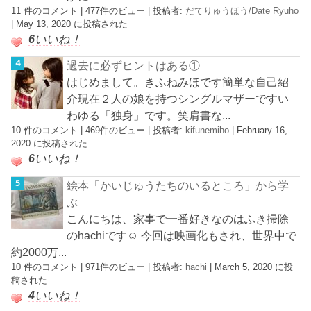
11 件のコメント
|
477件のビュー
|
投稿者:
だてりゅうほう/Date Ryuho
|
May 13, 2020 に投稿された
6
いいね！
過去に必ずヒントはある①
はじめまして。きふねみほです簡単な自己紹
介現在２人の娘を持つシングルマザーですい
わゆる「独身」です。笑肩書な...
10 件のコメント
|
469件のビュー
|
投稿者:
kifunemiho
|
February 16,
2020 に投稿された
6
いいね！
絵本「かいじゅうたちのいるところ」から学
ぶ
こんにちは、家事で一番好きなのはふき掃除
のhachiです☺︎ 今回は映画化もされ、世界中で
約2000万...
10 件のコメント
|
971件のビュー
|
投稿者:
hachi
|
March 5, 2020 に投
稿された
4
いいね！