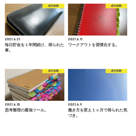
成功体験
成功体験
2021.6.21
2021.6.11
毎日貯金を１年間続け、得られた
ワークアウトを習慣化する。
事。
成功体験
成功体験
2021.6.10
2021.6.9
思考整理の最強ツール。
働き方を変え１ヶ月で得られた気
づき。