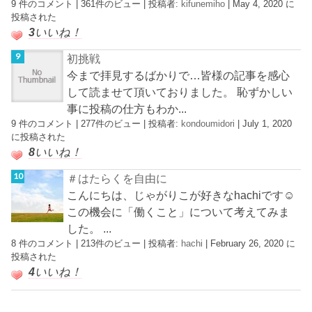
9 件のコメント
|
361件のビュー
|
投稿者:
kifunemiho
|
May 4, 2020 に
投稿された
3
いいね！
初挑戦
今まで拝見するばかりで…皆様の記事を感心
して読ませて頂いておりました。 恥ずかしい
事に投稿の仕方もわか...
9 件のコメント
|
277件のビュー
|
投稿者:
kondoumidori
|
July 1, 2020
に投稿された
8
いいね！
＃はたらくを自由に
こんにちは、じゃがりこが好きなhachiです☺︎
この機会に「働くこと」について考えてみま
した。 ...
8 件のコメント
|
213件のビュー
|
投稿者:
hachi
|
February 26, 2020 に
投稿された
4
いいね！