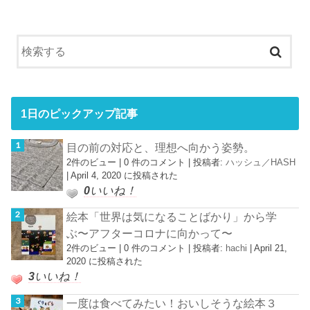
1日のピックアップ記事
目の前の対応と、理想へ向かう姿勢。
2件のビュー
|
0 件のコメント
|
投稿者:
ハッシュ／HASH
|
April 4, 2020 に投稿された
0
いいね！
絵本「世界は気になることばかり」から学
ぶ〜アフターコロナに向かって〜
2件のビュー
|
0 件のコメント
|
投稿者:
hachi
|
April 21,
2020 に投稿された
3
いいね！
一度は食べてみたい！おいしそうな絵本３