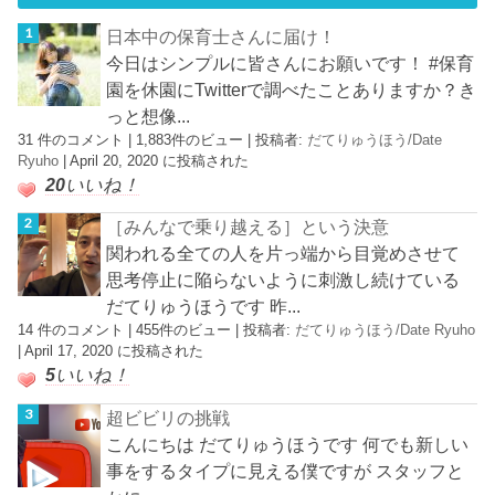
日本中の保育士さんに届け！
今日はシンプルに皆さんにお願いです！ #保育
園を休園にTwitterで調べたことありますか？き
っと想像...
31 件のコメント
|
1,883件のビュー
|
投稿者:
だてりゅうほう/Date
Ryuho
|
April 20, 2020 に投稿された
20
いいね！
［みんなで乗り越える］という決意
関われる全ての人を片っ端から目覚めさせて
思考停止に陥らないように刺激し続けている
だてりゅうほうです 昨...
14 件のコメント
|
455件のビュー
|
投稿者:
だてりゅうほう/Date Ryuho
|
April 17, 2020 に投稿された
5
いいね！
超ビビリの挑戦
こんにちは だてりゅうほうです 何でも新しい
事をするタイプに見える僕ですが スタッフと