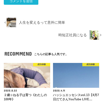
人生を変えるって意外に簡単
時短正社員になる
RECOMMEND
こちらの記事も人気です。
成功体験
成功体験
2020.8.22
2020.4.11
２歳☺︎ねる子は育つ《わたしの
ハッシュエッセンスvol.13【4月7
100年》
日だてさんYouTube LIVE…