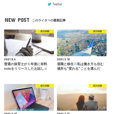
Twitter
NEW POST
このライターの最新記事
成功体験
成功体験
2021.8.6
2021.5.12
普通の保育士が１年後に有料
退職と移住
私は働き方も住む
noteをリリースしたお話し☺︎
場所も”変わる”ことを選んだ
成功体験
成功体験
2021.5.10
2021.3.17