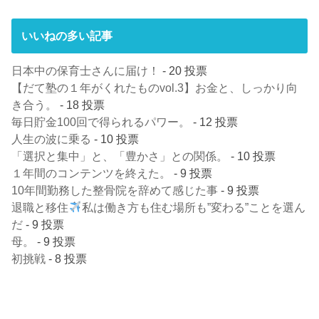
いいねの多い記事
日本中の保育士さんに届け！
- 20 投票
【だて塾の１年がくれたものvol.3】お金と、しっかり向
き合う。
- 18 投票
毎日貯金100回で得られるパワー。
- 12 投票
人生の波に乗る
- 10 投票
「選択と集中」と、「豊かさ」との関係。
- 10 投票
１年間のコンテンツを終えた。
- 9 投票
10年間勤務した整骨院を辞めて感じた事
- 9 投票
退職と移住
私は働き方も住む場所も”変わる”ことを選ん
だ
- 9 投票
母。
- 9 投票
初挑戦
- 8 投票