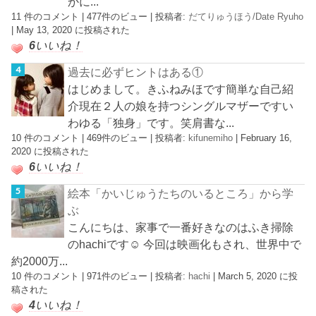
かに...
11 件のコメント
|
477件のビュー
|
投稿者:
だてりゅうほう/Date Ryuho
|
May 13, 2020 に投稿された
6
いいね！
過去に必ずヒントはある①
はじめまして。きふねみほです簡単な自己紹
介現在２人の娘を持つシングルマザーですい
わゆる「独身」です。笑肩書な...
10 件のコメント
|
469件のビュー
|
投稿者:
kifunemiho
|
February 16,
2020 に投稿された
6
いいね！
絵本「かいじゅうたちのいるところ」から学
ぶ
こんにちは、家事で一番好きなのはふき掃除
のhachiです☺︎ 今回は映画化もされ、世界中で
約2000万...
10 件のコメント
|
971件のビュー
|
投稿者:
hachi
|
March 5, 2020 に投
稿された
4
いいね！