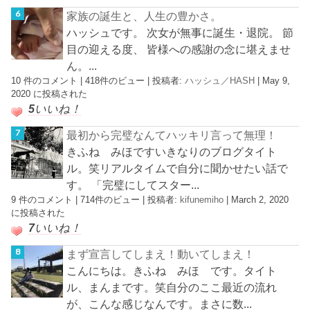
家族の誕生と、人生の豊かさ。
ハッシュです。 次女が無事に誕生・退院。 節
目の迎える度、 皆様への感謝の念に堪えませ
ん。...
10 件のコメント
|
418件のビュー
|
投稿者:
ハッシュ／HASH
|
May 9,
2020 に投稿された
5
いいね！
最初から完璧なんてハッキリ言って無理！
きふね みほですいきなりのブログタイト
ル。笑リアルタイムで自分に聞かせたい話で
す。 「完璧にしてスター...
9 件のコメント
|
714件のビュー
|
投稿者:
kifunemiho
|
March 2, 2020
に投稿された
7
いいね！
まず宣言してしまえ！動いてしまえ！
こんにちは。きふね みほ です。タイト
ル、まんまです。笑自分のここ最近の流れ
が、こんな感じなんです。まさに数...