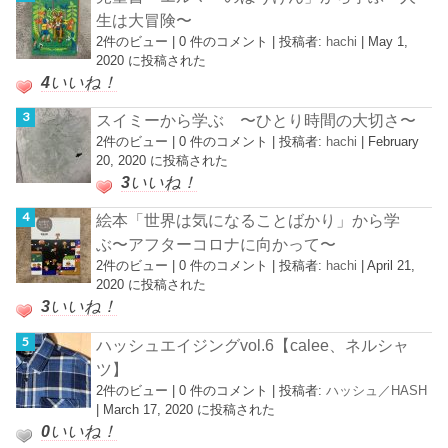
生は大冒険〜
2件のビュー
|
0 件のコメント
|
投稿者:
hachi
|
May 1,
2020 に投稿された
4
いいね！
スイミーから学ぶ 〜ひとり時間の大切さ〜
2件のビュー
|
0 件のコメント
|
投稿者:
hachi
|
February
20, 2020 に投稿された
3
いいね！
絵本「世界は気になることばかり」から学
ぶ〜アフターコロナに向かって〜
2件のビュー
|
0 件のコメント
|
投稿者:
hachi
|
April 21,
2020 に投稿された
3
いいね！
ハッシュエイジングvol.6【calee、ネルシャ
ツ】
2件のビュー
|
0 件のコメント
|
投稿者:
ハッシュ／HASH
|
March 17, 2020 に投稿された
0
いいね！