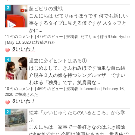
超ビビリの挑戦
こんにちは だてりゅうほうです 何でも新しい
事をするタイプに見える僕ですが スタッフと
かに...
11 件のコメント
|
477件のビュー
|
投稿者:
だてりゅうほう/Date Ryuho
|
May 13, 2020 に投稿された
6
いいね！
過去に必ずヒントはある①
はじめまして。きふねみほです簡単な自己紹
介現在２人の娘を持つシングルマザーですい
わゆる「独身」です。笑肩書な...
10 件のコメント
|
469件のビュー
|
投稿者:
kifunemiho
|
February 16,
2020 に投稿された
6
いいね！
絵本「かいじゅうたちのいるところ」から学
ぶ
こんにちは、家事で一番好きなのはふき掃除
のhachiです☺︎ 今回は映画化もされ、世界中で