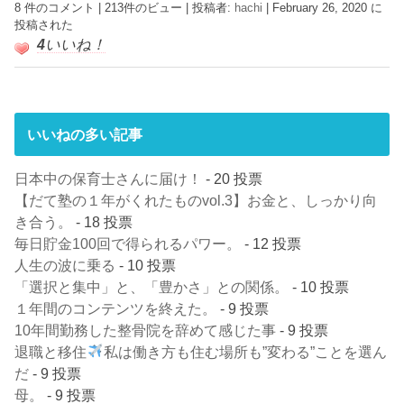
8 件のコメント
|
213件のビュー
|
投稿者:
hachi
|
February 26, 2020 に
投稿された
4
いいね！
いいねの多い記事
日本中の保育士さんに届け！
- 20 投票
【だて塾の１年がくれたものvol.3】お金と、しっかり向
き合う。
- 18 投票
毎日貯金100回で得られるパワー。
- 12 投票
人生の波に乗る
- 10 投票
「選択と集中」と、「豊かさ」との関係。
- 10 投票
１年間のコンテンツを終えた。
- 9 投票
10年間勤務した整骨院を辞めて感じた事
- 9 投票
退職と移住
私は働き方も住む場所も”変わる”ことを選ん
だ
- 9 投票
母。
- 9 投票