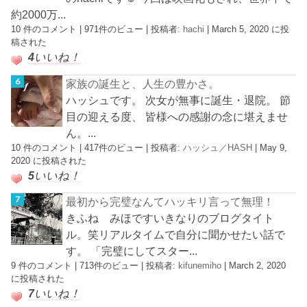
約2000万...
10 件のコメント
|
971件のビュー
|
投稿者:
hachi
|
March 5, 2020 に投
稿された
4
いいね！
家族の誕生と、人生の豊かさ。
ハッシュです。 次女が無事に誕生・退院。 節
目の迎える度、 皆様への感謝の念に堪えませ
ん。...
10 件のコメント
|
417件のビュー
|
投稿者:
ハッシュ／HASH
|
May 9,
2020 に投稿された
5
いいね！
最初から完璧なんてハッキリ言って無理！
きふね みほですいきなりのブログタイト
ル。笑リアルタイムで自分に聞かせたい話で
す。 「完璧にしてスター...
9 件のコメント
|
713件のビュー
|
投稿者:
kifunemiho
|
March 2, 2020
に投稿された
7
いいね！