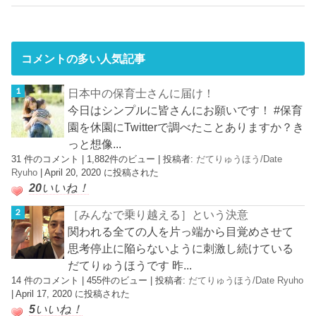
コメントの多い人気記事
日本中の保育士さんに届け！
今日はシンプルに皆さんにお願いです！ #保育
園を休園にTwitterで調べたことありますか？き
っと想像...
31 件のコメント
|
1,882件のビュー
|
投稿者:
だてりゅうほう/Date
Ryuho
|
April 20, 2020 に投稿された
20
いいね！
［みんなで乗り越える］という決意
関われる全ての人を片っ端から目覚めさせて
思考停止に陥らないように刺激し続けている
だてりゅうほうです 昨...
14 件のコメント
|
455件のビュー
|
投稿者:
だてりゅうほう/Date Ryuho
|
April 17, 2020 に投稿された
5
いいね！