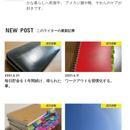
かな暮らしへ前進中。 アメカジ服や靴、それらのケアが
好きです。
NEW POST
このライターの最新記事
成功体験
成功体験
2021.6.21
2021.6.11
毎日貯金を１年間続け、得られた
ワークアウトを習慣化する。
事。
成功体験
成功体験