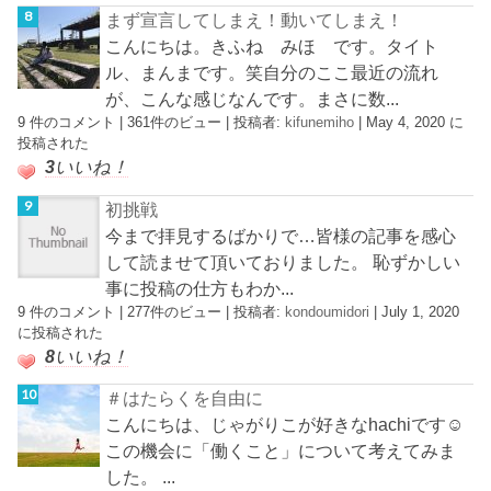
まず宣言してしまえ！動いてしまえ！
こんにちは。きふね みほ です。タイト
ル、まんまです。笑自分のここ最近の流れ
が、こんな感じなんです。まさに数...
9 件のコメント
|
361件のビュー
|
投稿者:
kifunemiho
|
May 4, 2020 に
投稿された
3
いいね！
初挑戦
今まで拝見するばかりで…皆様の記事を感心
して読ませて頂いておりました。 恥ずかしい
事に投稿の仕方もわか...
9 件のコメント
|
277件のビュー
|
投稿者:
kondoumidori
|
July 1, 2020
に投稿された
8
いいね！
＃はたらくを自由に
こんにちは、じゃがりこが好きなhachiです☺︎
この機会に「働くこと」について考えてみま
した。 ...