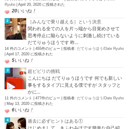
Ryuho
|
April 20, 2020 に投稿された
20
いいね！
［みんなで乗り越える］という決意
関われる全ての人を片っ端から目覚めさせて
思考停止に陥らないように刺激し続けている
だてりゅうほうです 昨...
14 件のコメント
|
455件のビュー
|
投稿者:
だてりゅうほう/Date Ryuho
|
April 17, 2020 に投稿された
5
いいね！
超ビビリの挑戦
こんにちは だてりゅうほうです 何でも新しい
事をするタイプに見える僕ですが スタッフと
かに...
11 件のコメント
|
477件のビュー
|
投稿者:
だてりゅうほう/Date Ryuho
|
May 13, 2020 に投稿された
6
いいね！
過去に必ずヒントはある①
はじめまして。きふねみほです簡単な自己紹