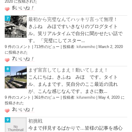
2020 に投稿された
5
いいね！
最初から完璧なんてハッキリ言って無理！
きふね みほですいきなりのブログタイト
ル。笑リアルタイムで自分に聞かせたい話で
す。 「完璧にしてスター...
9 件のコメント
|
713件のビュー
|
投稿者:
kifunemiho
|
March 2, 2020
に投稿された
7
いいね！
まず宣言してしまえ！動いてしまえ！
こんにちは。きふね みほ です。タイト
ル、まんまです。笑自分のここ最近の流れ
が、こんな感じなんです。まさに数...
9 件のコメント
|
361件のビュー
|
投稿者:
kifunemiho
|
May 4, 2020 に
投稿された
3
いいね！
初挑戦
今まで拝見するばかりで…皆様の記事を感心