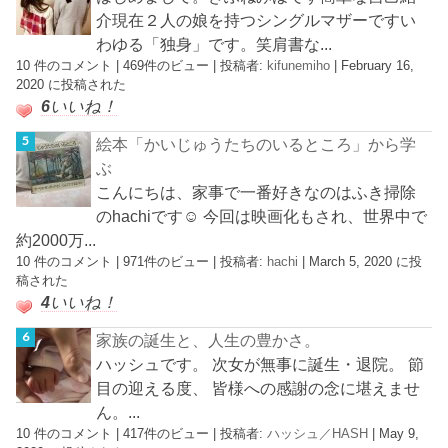
介現在２人の娘を持つシングルマザーですい
わゆる「独身」です。笑肩書な...
10 件のコメント
|
469件のビュー
|
投稿者:
kifunemiho
|
February 16,
2020 に投稿された
6
いいね！
絵本「かいじゅうたちのいるところ」から学
ぶ
こんにちは、家事で一番好きなのはふき掃除
のhachiです☺︎ 今回は映画化もされ、世界中で
約2000万...
10 件のコメント
|
971件のビュー
|
投稿者:
hachi
|
March 5, 2020 に投
稿された
4
いいね！
家族の誕生と、人生の豊かさ。
ハッシュです。 次女が無事に誕生・退院。 節
目の迎える度、 皆様への感謝の念に堪えませ
ん。...
10 件のコメント
|
417件のビュー
|
投稿者:
ハッシュ／HASH
|
May 9,