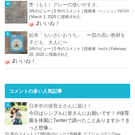
杢（もく）グレーの使いやすさ。
2件のビュー
|
0 件のコメント
|
投稿者:
ハッシュ／HASH
|
March 1, 2020 に投稿された
2
いいね！
絵本「ちいさいおうち」 〜質の高い教材を
子ども、大人に〜
2件のビュー
|
0 件のコメント
|
投稿者:
hachi
|
February
28, 2020 に投稿された
2
いいね！
コメントの多い人気記事
日本中の保育士さんに届け！
今日はシンプルに皆さんにお願いです！ #保育
園を休園にTwitterで調べたことありますか？き
っと想像...
31 件のコメント
|
1,881件のビュー
|
投稿者:
だてりゅうほう/Date