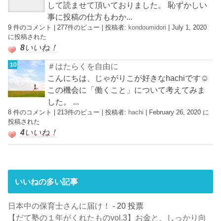
して読ませて頂いておりました。 恥ずかしい
事に投稿の仕方もわか...
9 件のコメント
|
277件のビュー
|
投稿者:
kondoumidori
|
July 1, 2020
に投稿された
8
いいね！
＃はたらくを自由に
こんにちは、じゃがりこが好きなhachiです☺︎
この機会に「働くこと」について考えてみま
した。 ...
8 件のコメント
|
213件のビュー
|
投稿者:
hachi
|
February 26, 2020 に
投稿された
4
いいね！
いいねの多い記事
日本中の保育士さんに届け！
- 20 投票
【だて塾の１年がくれたものvol.3】お金と、しっかり向