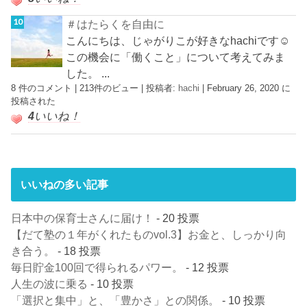
＃はたらくを自由に
こんにちは、じゃがりこが好きなhachiです☺︎
この機会に「働くこと」について考えてみま
した。 ...
8 件のコメント
|
213件のビュー
|
投稿者:
hachi
|
February 26, 2020 に
投稿された
4
いいね！
いいねの多い記事
日本中の保育士さんに届け！
- 20 投票
【だて塾の１年がくれたものvol.3】お金と、しっかり向
き合う。
- 18 投票
毎日貯金100回で得られるパワー。
- 12 投票
人生の波に乗る
- 10 投票
「選択と集中」と、「豊かさ」との関係。
- 10 投票