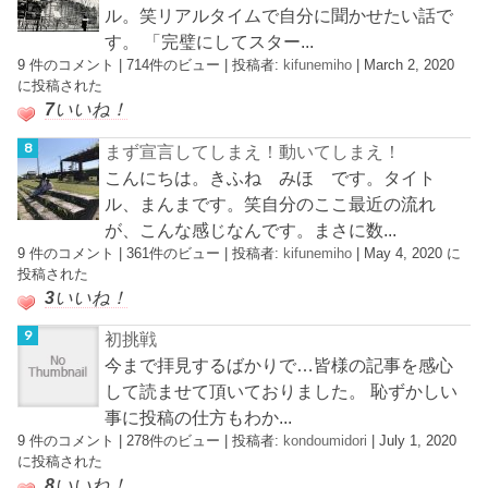
ル。笑リアルタイムで自分に聞かせたい話で
す。 「完璧にしてスター...
9 件のコメント
|
714件のビュー
|
投稿者:
kifunemiho
|
March 2, 2020
に投稿された
7
いいね！
まず宣言してしまえ！動いてしまえ！
こんにちは。きふね みほ です。タイト
ル、まんまです。笑自分のここ最近の流れ
が、こんな感じなんです。まさに数...
9 件のコメント
|
361件のビュー
|
投稿者:
kifunemiho
|
May 4, 2020 に
投稿された
3
いいね！
初挑戦
今まで拝見するばかりで…皆様の記事を感心
して読ませて頂いておりました。 恥ずかしい
事に投稿の仕方もわか...
9 件のコメント
|
278件のビュー
|
投稿者:
kondoumidori
|
July 1, 2020
に投稿された
8
いいね！