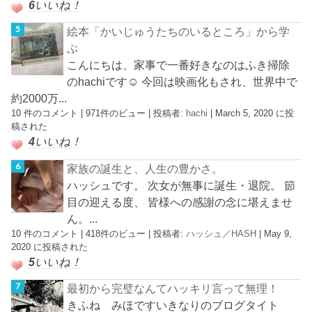
6
いいね！
絵本「かいじゅうたちのいるところ」から学
ぶ
こんにちは、家事で一番好きなのはふき掃除
のhachiです☺︎ 今回は映画化もされ、世界中で
約2000万...
10 件のコメント
|
971件のビュー
|
投稿者:
hachi
|
March 5, 2020 に投
稿された
4
いいね！
家族の誕生と、人生の豊かさ。
ハッシュです。 次女が無事に誕生・退院。 節
目の迎える度、 皆様への感謝の念に堪えませ
ん。...
10 件のコメント
|
418件のビュー
|
投稿者:
ハッシュ／HASH
|
May 9,
2020 に投稿された
5
いいね！
最初から完璧なんてハッキリ言って無理！
きふね みほですいきなりのブログタイト