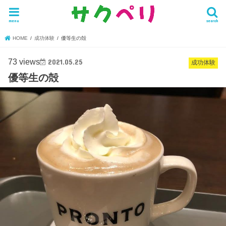
menu
search
HOME
成功体験
優等生の殻
73 views
2021.05.25
成功体験
優等生の殻