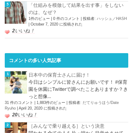
「仕組みを模倣して結果を出す事」をしない
のは、なぜ？
1件のビュー
|
0 件のコメント
|
投稿者:
ハッシュ／HASH
|
October 7, 2020 に投稿された
2
いいね！
コメントの多い人気記事
日本中の保育士さんに届け！
今日はシンプルに皆さんにお願いです！ #保育
園を休園にTwitterで調べたことありますか？き
っと想像...
31 件のコメント
|
1,883件のビュー
|
投稿者:
だてりゅうほう/Date
Ryuho
|
April 20, 2020 に投稿された
20
いいね！
［みんなで乗り越える］という決意