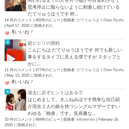
関われる全ての人を片っ端から目覚めさせて
思考停止に陥らないように刺激し続けている
だてりゅうほうです 昨...
14 件のコメント
|
455件のビュー
|
投稿者:
だてりゅうほう/Date Ryuho
|
April 17, 2020 に投稿された
5
いいね！
超ビビリの挑戦
こんにちは だてりゅうほうです 何でも新しい
事をするタイプに見える僕ですが スタッフと
かに...
11 件のコメント
|
477件のビュー
|
投稿者:
だてりゅうほう/Date Ryuho
|
May 13, 2020 に投稿された
6
いいね！
過去に必ずヒントはある①
はじめまして。きふねみほです簡単な自己紹
介現在２人の娘を持つシングルマザーですい
わゆる「独身」です。笑肩書な...
10 件のコメント
|
469件のビュー
|
投稿者:
kifunemiho
|
February 16,
2020 に投稿された