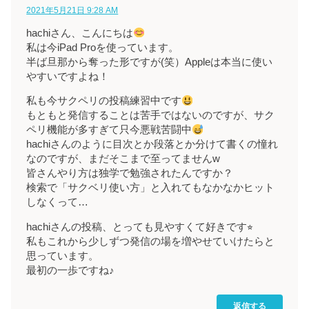
2021年5月21日 9:28 AM
hachiさん、こんにちは
私は今iPad Proを使っています。
半ば旦那から奪った形ですが(笑）Appleは本当に使い
やすいですよね！
私も今サクペリの投稿練習中です
もともと発信することは苦手ではないのですが、サク
ペリ機能が多すぎて只今悪戦苦闘中
hachiさんのように目次とか段落とか分けて書くの憧れ
なのですが、まだそこまで至ってませんw
皆さんやり方は独学で勉強されたんですか？
検索で「サクベリ使い方」と入れてもなかなかヒット
しなくって…
hachiさんの投稿、とっても見やすくて好きです⭐︎
私もこれから少しずつ発信の場を増やせていけたらと
思っています。
最初の一歩ですね♪
返信する