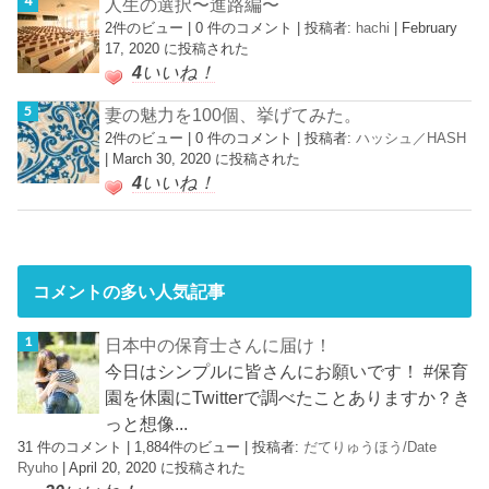
人生の選択〜進路編〜
2件のビュー
|
0 件のコメント
|
投稿者:
hachi
|
February
17, 2020 に投稿された
4
いいね！
妻の魅力を100個、挙げてみた。
2件のビュー
|
0 件のコメント
|
投稿者:
ハッシュ／HASH
|
March 30, 2020 に投稿された
4
いいね！
コメントの多い人気記事
日本中の保育士さんに届け！
今日はシンプルに皆さんにお願いです！ #保育
園を休園にTwitterで調べたことありますか？き
っと想像...
31 件のコメント
|
1,884件のビュー
|
投稿者:
だてりゅうほう/Date
Ryuho
|
April 20, 2020 に投稿された