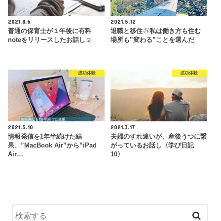
2021.8.6
2021.5.12
普通の保育士が１年後に有料
退職と移住
私は働き方も住む
noteをリリースしたお話し☺︎
場所も”変わる”ことを選んだ
成功体験
成功体験
2021.5.10
2021.3.17
情報発信を1年半続けた結
夫婦のすれ違いが、産後うつに繋
果、”MacBook Air”から”iPad
がっているお話し〈学び日記
Air…
10〉