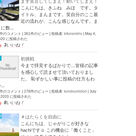
まず宣言してしまえ！動いてしまえ！
こんにちは。きふね みほ です。タ
イトル、まんまです。笑自分のここ最
近の流れが、こんな感じなんです。ま
に数...
 件のコメント
|
361件のビュー
|
投稿者:
kifunemiho
|
May 4,
020 に投稿された
3
いいね！
初挑戦
今まで拝見するばかりで…皆様の記事
を感心して読ませて頂いておりまし
た。 恥ずかしい事に投稿の仕方もわ
...
 件のコメント
|
278件のビュー
|
投稿者:
kondoumidori
|
July
, 2020 に投稿された
8
いいね！
＃はたらくを自由に
こんにちは、じゃがりこが好きな
hachiです☺︎ この機会に「働くこと」