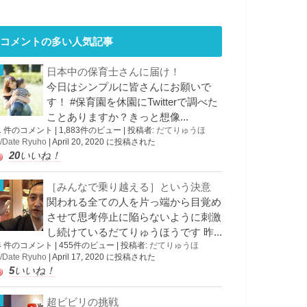
コメントの多い人気記事
日本中の保育士さんに届け！
今日はシンプルに皆さんにお願いで
す！ #保育園を休園にTwitterで調べた
ことありますか？きっと想像...
1 件のコメント
|
1,883件のビュー
|
投稿者:
だてりゅうほ
/Date Ryuho
|
April 20, 2020 に投稿された
20
いいね！
［みんなで乗り越える］という決意
関われる全ての人を片っ端から目覚め
させて思考停止に陥らないように刺激
し続けているだてりゅうほうです 昨...
4 件のコメント
|
455件のビュー
|
投稿者:
だてりゅうほ
/Date Ryuho
|
April 17, 2020 に投稿された
5
いいね！
超ビビリの挑戦