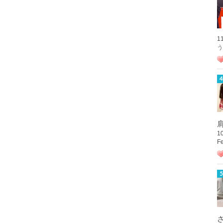
1
う
肩
1
F
さ