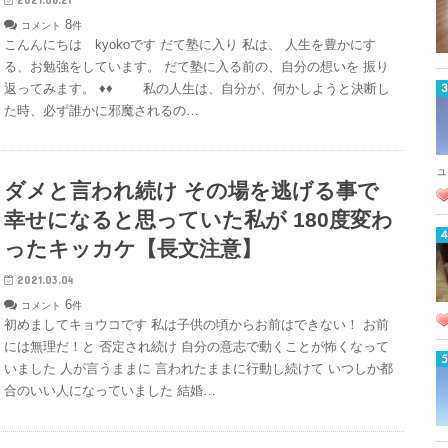
8
コメント
件
こんんにちは kyokoです だて塾に入り 私は、 人生を豊かにす
る、お勉強をしています。 だて塾に入る前の、自分の想いを 振り
返ってみます。 ♦♦ 私の人生は、自分が、何かしようと決断し
た時、必ず誰かに邪魔されるの…
ュ
ダメと言われ続け その場を逃げる事で
幸せになると思っていた私が 180度変わ
ったキッカケ【長文注意】
2021.03.04
6
コメント
件
初めましてキョウコです 私は子供の頃からお前はできない！ お前
には無理だ！と 否定され続け 自分の意志で動くことが怖くなって
いました 人が言うままに 言われたままに行動し続けて いつしか都
合のいい人になっていました 結婚…