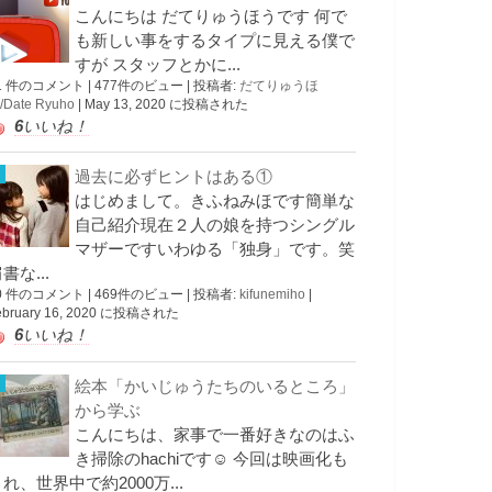
こんにちは だてりゅうほうです 何で
も新しい事をするタイプに見える僕で
すが スタッフとかに...
1 件のコメント
|
477件のビュー
|
投稿者:
だてりゅうほ
/Date Ryuho
|
May 13, 2020 に投稿された
6
いいね！
過去に必ずヒントはある①
はじめまして。きふねみほです簡単な
自己紹介現在２人の娘を持つシングル
マザーですいわゆる「独身」です。笑
書な...
0 件のコメント
|
469件のビュー
|
投稿者:
kifunemiho
|
ebruary 16, 2020 に投稿された
6
いいね！
絵本「かいじゅうたちのいるところ」
から学ぶ
こんにちは、家事で一番好きなのはふ
き掃除のhachiです☺︎ 今回は映画化も
れ、世界中で約2000万...