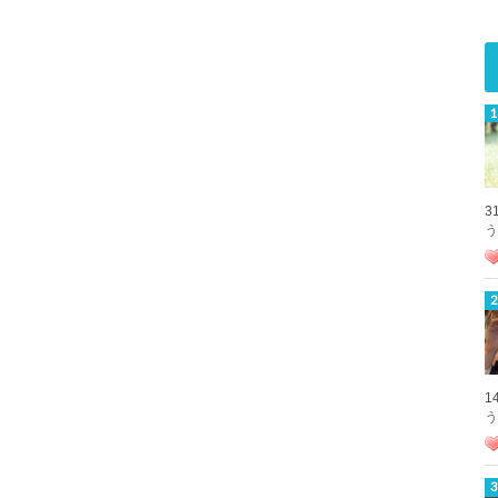
3
う
1
う