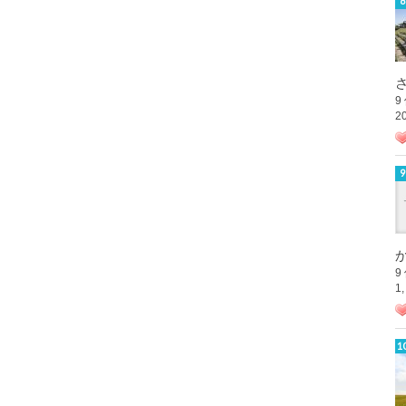
さ
9
2
か
9
1