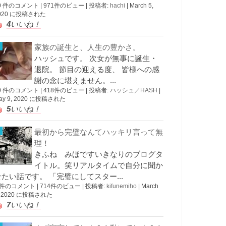
0 件のコメント
|
971件のビュー
|
投稿者:
hachi
|
March 5,
020 に投稿された
4
いいね！
家族の誕生と、人生の豊かさ。
ハッシュです。 次女が無事に誕生・
退院。 節目の迎える度、 皆様への感
謝の念に堪えません。...
0 件のコメント
|
418件のビュー
|
投稿者:
ハッシュ／HASH
|
ay 9, 2020 に投稿された
5
いいね！
最初から完璧なんてハッキリ言って無
理！
きふね みほですいきなりのブログタ
イトル。笑リアルタイムで自分に聞か
せたい話です。 「完璧にしてスター...
 件のコメント
|
714件のビュー
|
投稿者:
kifunemiho
|
March
, 2020 に投稿された
7
いいね！