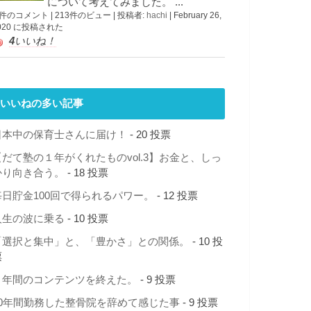
について考えてみました。 ...
 件のコメント
|
213件のビュー
|
投稿者:
hachi
|
February 26,
020 に投稿された
4
いいね！
いいねの多い記事
日本中の保育士さんに届け！
- 20 投票
【だて塾の１年がくれたものvol.3】お金と、しっ
かり向き合う。
- 18 投票
毎日貯金100回で得られるパワー。
- 12 投票
人生の波に乗る
- 10 投票
「選択と集中」と、「豊かさ」との関係。
- 10 投
票
１年間のコンテンツを終えた。
- 9 投票
10年間勤務した整骨院を辞めて感じた事
- 9 投票